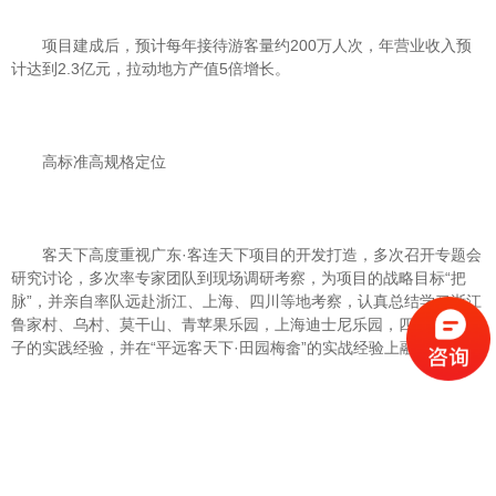
项目建成后，预计每年接待游客量约200万人次，年营业收入预
计达到2.3亿元，拉动地方产值5倍增长。
高标准高规格定位
客天下高度重视广东·客连天下项目的开发打造，多次召开专题会
研究讨论，多次率专家团队到现场调研考察，为项目的战略目标“把
脉”，并亲自率队远赴浙江、上海、四川等地考察，认真总结学习浙江
鲁家村、乌村、莫干山、青苹果乐园，上海迪士尼乐园，四川宽窄巷
子的实践经验，并在“平远客天下·田园梅畲”的实战经验上融会贯通。