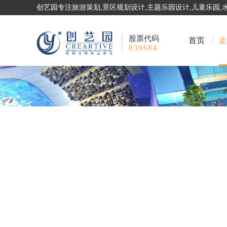
创艺园专注旅游策划,景区规划设计,主题乐园设计,儿童乐园
股票代码
首页
/
走
839684