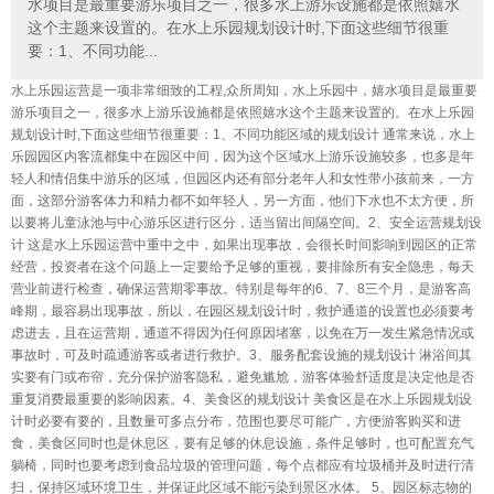
水项目是最重要游乐项目之一，很多水上游乐设施都是依照嬉水
这个主题来设置的。在水上乐园规划设计时,下面这些细节很重
要：1、不同功能...
水上乐园运营是一项非常细致的工程,众所周知，水上乐园中，嬉水项目是最重要
游乐项目之一，很多水上游乐设施都是依照嬉水这个主题来设置的。在水上乐园
规划设计时,下面这些细节很重要：1、不同功能区域的规划设计 通常来说，水上
乐园园区内客流都集中在园区中间，因为这个区域水上游乐设施较多，也多是年
轻人和情侣集中游乐的区域，但园区内还有部分老年人和女性带小孩前来，一方
面，这部分游客体力和精力都不如年轻人，另一方面，他们下水也不太方便，所
以要将儿童泳池与中心游乐区进行区分，适当留出间隔空间。2、安全运营规划设
计 这是水上乐园运营中重中之中，如果出现事故，会很长时间影响到园区的正常
经营，投资者在这个问题上一定要给予足够的重视，要排除所有安全隐患，每天
营业前进行检查，确保运营期零事故。特别是每年的6、7、8三个月，是游客高
峰期，最容易出现事故，所以，在园区规划设计时，救护通道的设置也必须要考
虑进去，且在运营期，通道不得因为任何原因堵塞，以免在万一发生紧急情况或
事故时，可及时疏通游客或者进行救护。3、服务配套设施的规划设计 淋浴间其
实要有门或布帘，充分保护游客隐私，避免尴尬，游客体验舒适度是决定他是否
重复消费最重要的影响因素。4、美食区的规划设计 美食区是在水上乐园规划设
计时必要有要的，且数量可多点分布，范围也要尽可能广，方便游客购买和进
食，美食区同时也是休息区，要有足够的休息设施，条件足够时，也可配置充气
躺椅，同时也要考虑到食品垃圾的管理问题，每个点都应有垃圾桶并及时进行清
扫，保持区域环境卫生，并保证此区域不能污染到景区水体。 5、园区标志物的