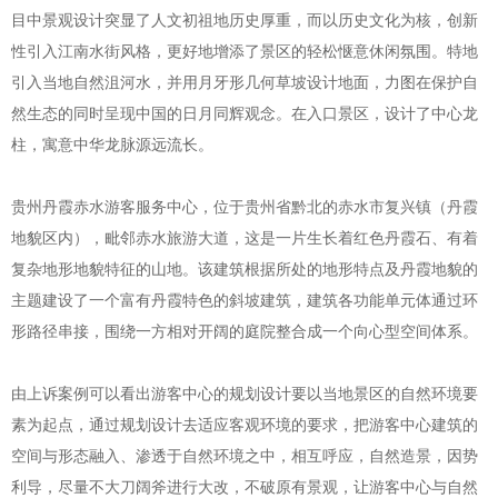
目中景观设计突显了人文初祖地历史厚重，而以历史文化为核，创新
性引入江南水街风格，更好地增添了景区的轻松惬意休闲氛围。特地
引入当地自然沮河水，并用月牙形几何草坡设计地面，力图在保护自
然生态的同时呈现中国的日月同辉观念。在入口景区，设计了中心龙
柱，寓意中华龙脉源远流长。
贵州丹霞赤水游客服务中心，位于贵州省黔北的赤水市复兴镇（丹霞
地貌区内），毗邻赤水旅游大道，这是一片生长着红色丹霞石、有着
复杂地形地貌特征的山地。该建筑根据所处的地形特点及丹霞地貌的
主题建设了一个富有丹霞特色的斜坡建筑，建筑各功能单元体通过环
形路径串接，围绕一方相对开阔的庭院整合成一个向心型空间体系。
由上诉案例可以看出游客中心的规划设计要以当地景区的自然环境要
素为起点，通过规划设计去适应客观环境的要求，把游客中心建筑的
空间与形态融入、渗透于自然环境之中，相互呼应，自然造景，因势
利导，尽量不大刀阔斧进行大改，不破原有景观，让游客中心与自然