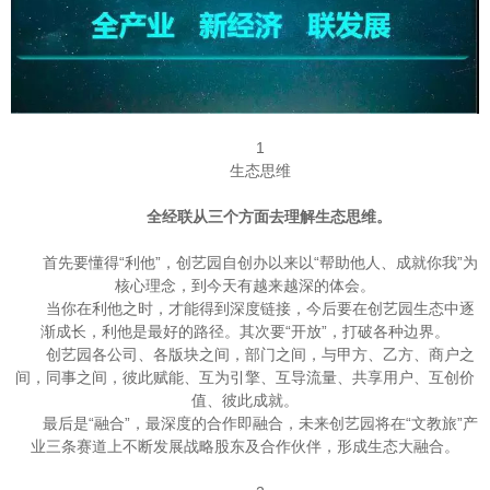
1
生态思维
全经联从三个方面去理解生态思维。
首先要懂得“利他”，创艺园自创办以来以“帮助他人、成就你我”为
核心理念，到今天有越来越深的体会。
当你在利他之时，才能得到深度链接，今后要在创艺园生态中逐
渐成长，利他是最好的路径。其次要“开放”，打破各种边界。
创艺园各公司、各版块之间，部门之间，与甲方、乙方、商户之
间，同事之间，彼此赋能、互为引擎、互导流量、共享用户、互创价
值、彼此成就。
最后是“融合”，最深度的合作即融合，未来创艺园将在“文教旅”产
业三条赛道上不断发展战略股东及合作伙伴，形成生态大融合。