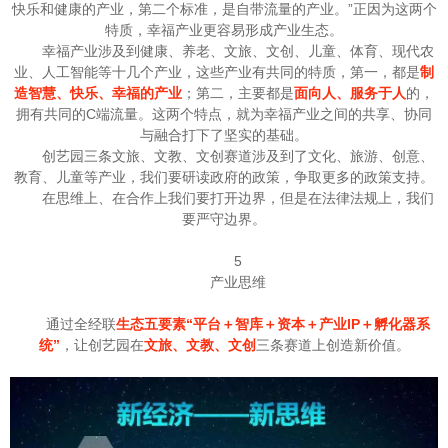
快乐和健康的产业，第二个标准，是自带流量的产业。”正因为这两个
特质，幸福产业更容易形成产业生态。
幸福产业涉及到健康、养老、文旅、文创、儿童、体育、现代农
业、人工智能等十几个产业，这些产业有共同的特质，第一，都是
制
造智慧、快乐、幸福的产业
；第二，主要都是
面向人、服务于人
的，
拥有共同的C端流量。这两个特点，就为幸福产业之间的共享、协同
与融合打下了坚实的基础。
创艺园三条文旅、文教、文创赛道涉及到了文化、旅游、创意、
教育、儿童等产业，我们要研读政府的政策，争取更多的政策支持。
在思维上、在合作上我们要打开边界，但是在法律法规上，我们
要严守边界。
5
产业思维
通过全经联
生态五要素“平台＋智库＋资本＋产业IP＋孵化器系
统”
，让创艺园在
文旅、文教、文创
三条赛道上创造新价值。