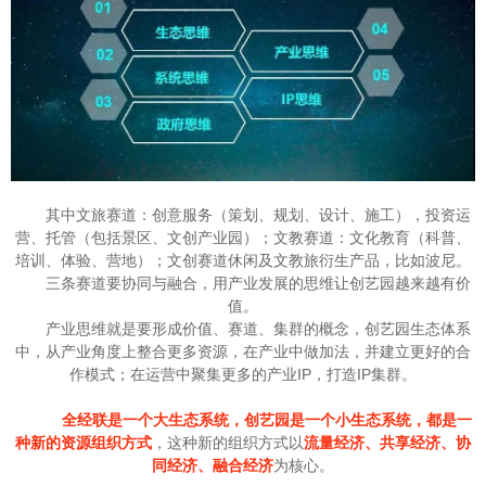
其中文旅赛道：创意服务（策划、规划、设计、施工），投资运
营、托管（包括景区、文创产业园）；文教赛道：文化教育（科普、
培训、体验、营地）；文创赛道休闲及文教旅衍生产品，比如波尼。
三条赛道要协同与融合，用产业发展的思维让创艺园越来越有价
值。
产业思维就是要形成价值、赛道、集群的概念，创艺园生态体系
中，从产业角度上整合更多资源，在产业中做加法，并建立更好的合
作模式；在运营中聚集更多的产业IP，打造IP集群。
全经联是一个大生态系统，创艺园是一个小生态系统，都
是一
种新的资源组织方式
，这种新的组织方式以
流量经济、共享经济、协
同经济、融合经济
为核心。