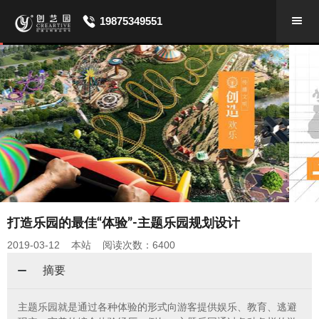
19875349551
打造乐园的最佳“体验”-主题乐园规划设计
2019-03-12 本站 阅读次数：6400
摘要
主题乐园就是通过各种体验的形式向游客提供娱乐、教育、逃避