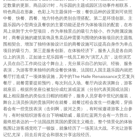
定数量的更新。商品设计时，与乐园的主题或园区活动事件相联系，
特色商品在形象、色彩上与主题保持一致；餐饮品种的设置则可依照
中餐、快餐、西餐、地方特色的类别合理搭配。第二是环境创新。主
题乐园内小型商业及餐饮的主要功能还是作为体验项目的配套，在布
局上依附于大中型项目，作为单独景点的吸引力较小。作为附属设施
时，商餐设施的建筑装饰及售卖品种需要与围绕的体验项目的主题氛
围相契合。增加了独特体验设计后的商餐设施可以提高自身作为单点
项目的吸引力。第三是服务创新。在体验经济下，服务人员是各自岗
位上的演员，正如迪士尼乐园将一线员工称为“演艺人员”，这些演艺
人员在自己工作岗位这个舞台上，充分展示自己的知识、经验、服务
表演，为游客带来独特的商业餐饮体验。法国狂人国主题乐园内就把
餐厅打造成了一项体验设施，其中的The Halle Renaissance文艺复兴
餐厅，就餐需要提前预约，每次到点入场。餐厅内设表演舞台，游客
就座后，根据所坐座位被划分成红派或蓝派（分别代表英国或法国）
戴上相应颜色的类似生日帽的纸帽子，服务人员穿着中世纪的服装，
舞台上演员扮演的贵族同时在就餐，就餐过程会发生一些趣闻，穿插
着会有一些竞技表演（击剑啊，拔河之类），有时候邀请游客上台参
与，有时候组织游客在台下呐喊助威，最后红蓝两方会有一方胜出，
最终想表达的一个法国战胜英国的爱国主义概念。整个情景化的体验
氛围让游客感觉吃了一顿饭，就像经历了一场英法大战。不光让游客
记忆尤深，回去后肯定会和朋友分享这段经历。