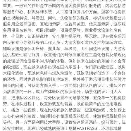
重要。一般它的作用是在乐园内给游客提供指引服务的，内容包括游
客服务中心、标识标牌系统、人工指引服务几个方面。游客中心提供
的是视频解说、导游图、问讯、失物招领的服务。标识系统包括公共
服务用全景导游图、区域指示牌、位置导览图、信息显示牌，游乐服
务用项目名称牌、项目须知牌、项目提示牌，商业餐饮设施的名称
牌、价目牌，知识解说牌，安全用的提示牌、警示牌。现在很多乐园
内设有专业导览服务的工作人员，为游客指引道路及推荐游玩方式。
辅助设施是像休闲座椅、婴儿车、垃圾筒、卫生间这样设施，为游客
提供基础性辅助服务，设置他们的时候应该通过主题化包装及景观化
的处理提供给游客不同凡响的体验。例如原来在国外的乐园中才会有
的吸烟区，现在越来越多出现在国内乐园中，专门辟出吸烟区，以树
木绿化遮挡，配以休息椅与烟灰垃圾筒，既给吸烟者创造了一个良好
的环境，同时也避免影响到其他游客。另外关于游乐项目排队等候时
间长的问题，可从两方面入手，一方面优化排队区的设计，排队区作
为故事线的一环，成为主体验区的预演部分，场景化的设计引人入
胜，把排队区区块化，每分区设置不同场景装饰，避免单一的视觉疲
劳。在排队过程中，设置游戏互动装置，以前最简单的是使用电视
机，播放一些视频，现在比较有趣的是设置一些互动游戏，比如踩上
去会有尖叫的装置，触碰到会有相应反应的机关，使游客摆脱枯燥的
等待。另一方面是利用技术手段，设置快速通道系统，提前预约，统
筹安排时间。现在比较成熟的是迪士尼是FASTPASS，环球影城是