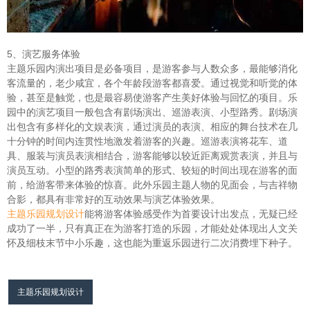
5、演艺服务体验
主题乐园内演出项目是必备项目，是游客参与人数众多，最能够消化
客流量的，老少咸宜，各个年龄段游客都喜爱。通过视觉和听觉的体
验，甚至是触觉，也是最容易使游客产生美好体验与回忆的项目。乐
园中的演艺项目一般包含有剧场演出、巡游表演、小型路秀。剧场演
出包含有多样化的文娱表演，通过演员的表演、相应的舞台技术在几
十分钟的时间内连贯性地激发着游客的兴趣。巡游表演将花车、道
具、服装与演员表演相结合，游客能够以较近距离观赏表演，并且与
演员互动。小型的路秀表演简单的形式、较短的时间出现在游客的面
前，给游客带来体验的惊喜。此外乐园主题人物的见面会，与吉祥物
合影，都具有非常好的互动效果与演艺体验效果。
主题乐园规划设计
能将游客体验感受作为首要设计出发点，无疑已经
成功了一半，只有真正在为游客打造的乐园，才能处处体现出人文关
怀及细枝末节中小乐趣，这也能为重返乐园进行二次消费埋下种子。
主题乐园规划设计