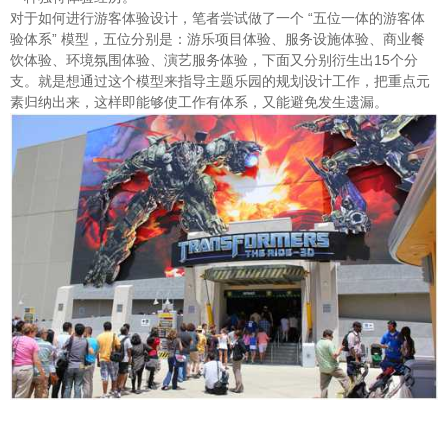
对于如何进行游客体验设计，笔者尝试做了一个 “五位一体的游客体
验体系” 模型，五位分别是：游乐项目体验、服务设施体验、商业餐
饮体验、环境氛围体验、演艺服务体验，下面又分别衍生出15个分
支。就是想通过这个模型来指导主题乐园的规划设计工作，把重点元
素归纳出来，这样即能够使工作有体系，又能避免发生遗漏。