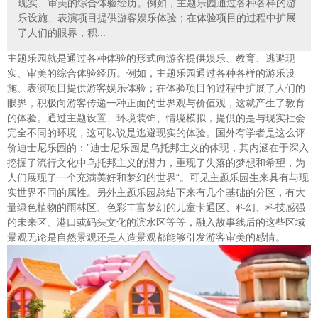
现实、审美的综合体验经历。例如，主题乐园通过各种各样的游
乐设施、表演项目提供游客娱乐体验；在体验项目的过程中扩展
了人们的眼界，积...
主题乐园就是通过各种体验的形式向游客提供娱乐、教育、逃避现
实、审美的综合体验经历。例如，主题乐园通过各种各样的游乐设
施、表演项目提供游客娱乐体验；在体验项目的过程中扩展了人们的
眼界，积极向游客传递一种正面的世界观与价值观，这就产生了教育
的体验。通过主题设置、环境装饰、情境模拟，提供的是与现实社会
完全不同的环境，这可以说是逃避现实的体验。国外有学者是这么评
价迪士尼乐园的：”迪士尼乐园是乌托邦主义的体现，其内涵在于深入
挖掘了流行文化中乌托邦主义的潜力，重现了失落的梦想和希望，为
人们展现了一个充满美好和梦幻的世界“。可见主题乐园生来具有与现
实世界不同的属性。另外主题乐园总结下来有几个基础的分区，有大
量绿色植物的雨林区、色彩丰富梦幻的儿童卡通区、科幻、科技感强
的未来区、港口或码头文化的滨水区等等，融入故事线后的这些区域
景观无论是自然景观还是人造景观都能够引发游客审美的感情。