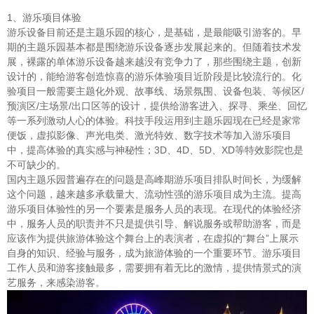
1、游乐项目体验
游乐设备目前还是主题乐园的核心，是基础，是最能吸引游客的。早
期的主题乐园基本都是围绕游乐设备逐步发展起来的。但随着技术发
展，裸露的单体游乐设备越来越没有竞争力了，那些围绕主题，创新
设计的，能给游客创造惊喜的游乐体验项目近阶段是比较流行的。化
验项目一般需要主题化外观、故事线、场景氛围、设备包装、等候区/
预演区/主场景/出口区等的设计，提供给游客进入、探寻、乘坐、回忆
等一系列激动人心的体验。科技手段运用到主题乐园现在已经是家常
便饭，虚拟影像、声光电类、激光特效、数字技术等加入游乐项目
中，提高体验的真实感与神秘性；3D、4D、5D、XD等特效影院也是
不可缺少的。
国内主题乐园普遍存在的问题是高峰期游乐项目排队时间长，为缓解
这个问题，越来越多承载量大、流动性强的游乐项目成为主流。提高
游乐项目体验性的另一个要素是服务人员的表现。在现代的体验经济
中，服务人员的职责并不只是提供引导、解说服务或帮助游客，而是
应该作为提供旅游体验这个舞台上的表演者，在虚拟的“舞台”上展示
自身的知识、经验与服务，成为旅游体验的一个重要环节。游乐项目
工作人员和游客接触最多，需要拥有着无比的激情，提供情景式的演
艺服务，来感染游客。