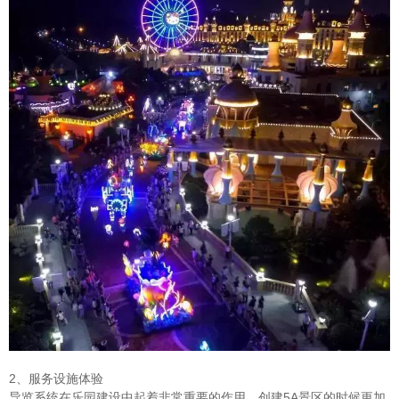
2、服务设施体验
导览系统在乐园建设中起着非常重要的作用。创建5A景区的时候更加