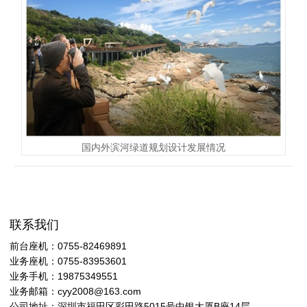
国内外滨河绿道规划设计发展情况
联系我们
前台座机：0755-82469891
业务座机：0755-83953601
业务手机：19875349551
业务邮箱：cyy2008@163.com
公司地址：深圳市福田区彩田路5015号中银大厦B座14层