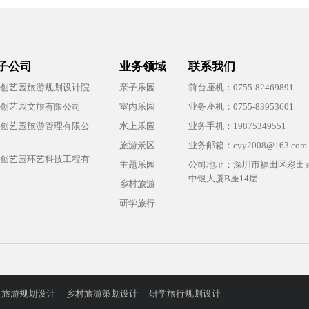
子公司
业务领域
联系我们
创艺园旅游规划设计院
亲子乐园
前台座机：0755-82469891
创艺园文旅有限公司
室内乐园
业务座机：0755-83953601
创艺园旅游管理有限公
水上乐园
业务手机：19875349551
旅游景区
业务邮箱：cyy2008@163.com
创艺园环艺科技工程有
主题乐园
公司地址：深圳市福田区彩田路
中银大厦B座14层
乡村旅游
研学旅行
旅游规划设计
乡村旅游策划设计
研学旅行规划设计