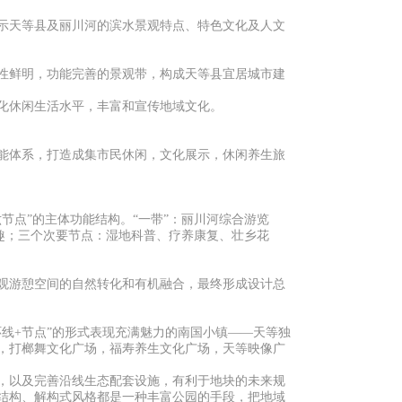
示天等县及丽川河的滨水景观特点、特色文化及人文
性鲜明，功能完善的景观带，构成天等县宜居城市建
化休闲生活水平，丰富和宣传地域文化。
能体系，打造成集市民休闲，文化展示，休闲养生旅
节点”的主体功能结构。“一带”：丽川河综合游览
逸趣；三个次要节点：湿地科普、疗养康复、壮乡花
观游憩空间的自然转化和有机融合，最终形成设计总
线+节点”的形式表现充满魅力的南国小镇——天等独
，打榔舞文化广场，福寿养生文化广场，天等映像广
，以及完善沿线生态配套设施，有利于地块的未来规
结构、解构式风格都是一种丰富公园的手段，把地域