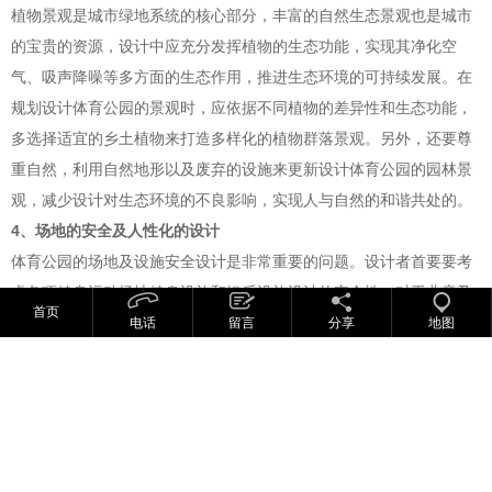
植物景观是城市绿地系统的核心部分，丰富的自然生态景观也是城市
的宝贵的资源，设计中应充分发挥植物的生态功能，实现其净化空
气、吸声降噪等多方面的生态作用，推进生态环境的可持续发展。在
规划设计体育公园的景观时，应依据不同植物的差异性和生态功能，
多选择适宜的乡土植物来打造多样化的植物群落景观。另外，还要尊
重自然，利用自然地形以及废弃的设施来更新设计体育公园的园林景
观，减少设计对生态环境的不良影响，实现人与自然的和谐共处的。
4、场地的安全及人性化的设计
体育公园的场地及设施安全设计是非常重要的问题。设计者首要要考
虑各项健身运动场地健身设施和娱乐设施设计的安全性，对于儿童及
首页
老人等弱势人群是否友好，体育公园内的各项设施要在保证安全性的
电话
留言
分享
地图
基础上进行合理的规划。并且公园场地的运动设施和休闲设备要经常
检查维护，对部分设施要及时进行更换，避免安全隐患。在对体育公
园进行规划设计时，对特殊人群的考虑要更加全面细致，设置的各种
设施要符合人机工程的设计，这样才能做到真正的全民健身。(以上由
创艺园旅游规划设计