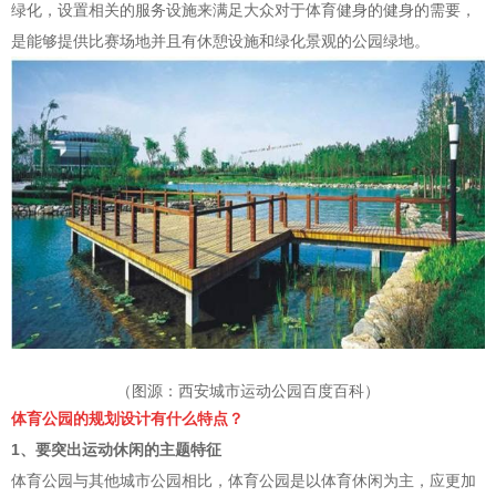
绿化，设置相关的服务设施来满足大众对于体育健身的健身的需要，
是能够提供比赛场地并且有休憩设施和绿化景观的公园绿地。
（图源：西安城市运动公园百度百科）
体育公园的规划设计有什么特点？
1、要突出运动休闲的主题特征
体育公园与其他城市公园相比，体育公园是以体育休闲为主，应更加