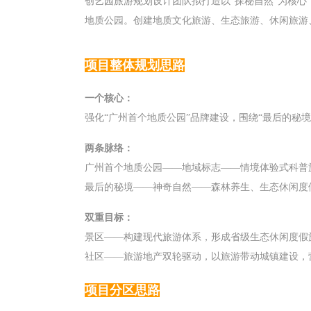
创艺园旅游规划设计团队拟打造以“探秘自然”为核
地质公园。创建地质文化旅游、生态旅游、休闲旅游
项目整体规划思路
一个核心：
强化“广州首个地质公园”品牌建设，围绕“最后的秘
两条脉络：
广州首个地质公园——地域标志——情境体验式科普
最后的秘境——神奇自然——森林养生、生态休闲度
双重目标：
景区——构建现代旅游体系，形成省级生态休闲度假
社区——旅游地产双轮驱动，以旅游带动城镇建设，
项目分区思路