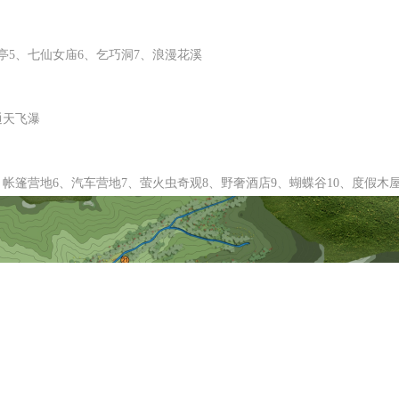
亭5、七仙女庙6、乞巧洞7、浪漫花溪
通天飞瀑
、帐篷营地6、汽车营地7、萤火虫奇观8、野奢酒店9、蝴蝶谷10、度假木屋