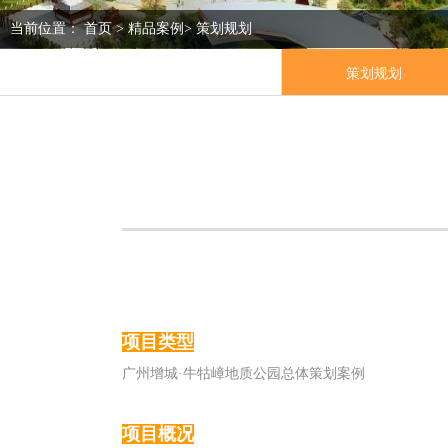
当前位置：
首页
>
精品案例
>
策划规划
策划规划
项目类型
广州增城·牛牯嶂地质公园总体策划案例
项目概况