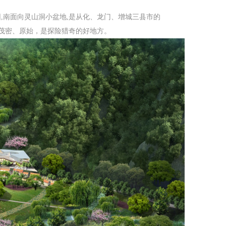
,南面向灵山洞小盆地,是从化、龙门、增城三县市的
被茂密、原始，是探险猎奇的好地方。