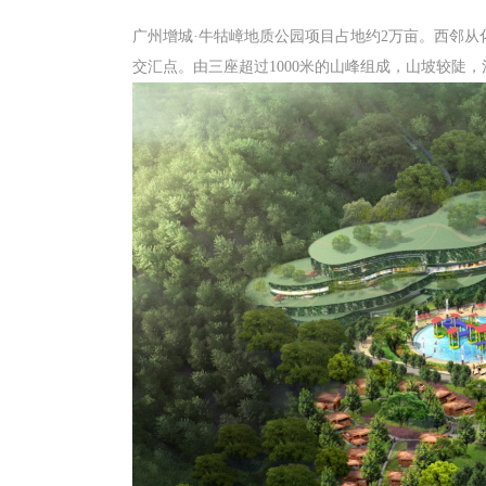
广州增城·牛牯嶂地质公园
项目占地约2万亩。西邻从
交汇点。
由三座超过1000米的山峰组成，山坡较