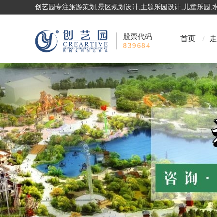
创艺园专注旅游策划,景区规划设计,主题乐园设计,儿童乐园
股票代码
首页
/
走
839684