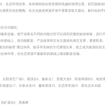
好，生态环境优美，具有独特的自然景观和优越的地理位置。创艺园旅游
分感受历史的熏陶。在文化旅游资源开发中需要采取主题化、集约化的手
合区分功能区。
和服务设施，便于游客在不同的功能分区可以得到完整的旅游体验，进行
善的基础上，使功能配套、产品体系和文化主题彼此相互支撑，紧密联系
“最后的秘境”通过休闲、娱乐等实体的方式展现出来，使之成为旅游区的
综合体环境，在生态资源不被破坏的基础上规划配套设施。
、太阳演艺广场5、观演台6、服务点7、景观大道8、民俗风情街9、地质博
采石场遗址17、石泉水浴18、趣味滑道19、生态停车场
20、原生态水乐园
、洗矿遗址6、悬索桥