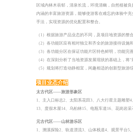
区域内林木蓊郁，清泉长流，环境清幽，自然植被良
内涵的丰富旅游资源，能够使游客在难忘的体验中充
手法，实现资源的优化配置和整合。
（1）根据旅游产品业态的不同，及项目地资源的整
（2）各功能区应有相对独立和齐全的旅游接待设施
（3）各功能分区在保证功能片区特色鲜明，功能完
（4）在深刻分析了当地资源发展现状的基础上，将
（5）规划将打造动静相宜，闲趣相适的创新型旅游
项目业态介绍
太古代区——旅游形象区
1、主入口标志2、太阳系花田3、八大行星主题雕塑4
13、度假木屋14、乌桕林15、电瓶车道16、花岗岩
元古代区——山林游乐区
1、溯溪探险2、轨道漂流3、山体栈道4、观景平台5