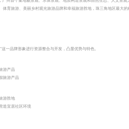
心，广州首个集地貌景观、水体景观、地质构造景观和自然生态、人文景观
、体育旅游、美丽乡村观光旅游品牌和幸福旅游胜地，珠三角地区最大的
境”这一品牌形象进行资源整合与开发，凸显优势与特色。
旅游产品
假旅游产品
旅游胜地
营造宜居社区环境