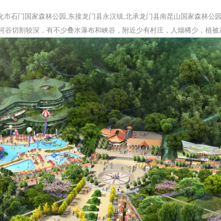
化市石门国家森林公园,东接龙门县永汉镇,北承龙门县南昆山国家森林公园
陡，河谷切割较深，有不少叠水瀑布和峡谷，附近少有村庄，人烟稀少，植