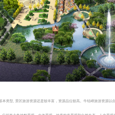
53 种基本类型, 景区旅游资源还是较丰富，资源品位较高。牛牯嶂旅游资