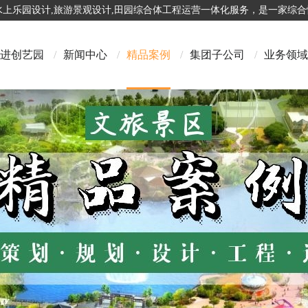
,水上乐园设计,旅游景观设计,田园综合体工程运营一体化服务，是一家综
进创艺园
/
新闻中心
/
精品案例
/
集团子公司
/
业务领域