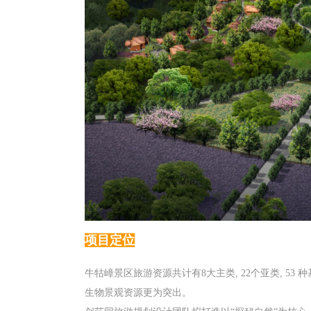
项目定位
牛牯嶂景区旅游资源共计有8大主类, 22个亚类, 
生物景观资源更为突出。