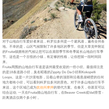
对于山地自行车爱好者来说，科罗拉多州是一个避风港，遍布全州各
地。不幸的是，山区气候限制了许多地区的季节。但是大章克申附近
的Fruita镇拥有的气候让您可以在肩部季节和冬季延长山地自行车季
节。这也是一个古怪的小镇，有足够的性格，让你想留一段时间回
来。
Fruita周围的山地自行车道是该州最受欢迎的一些小径。最值得注意
的是18条道路小径，臭名昭着的Zippity Do Da小径和Kokopelli
Loops。这是一片沙漠地形，沿着山脊的顶部和沿着悬崖峭壁的任何
地方都有小径，可以看到科罗拉多河的景色。对于许多山地自行车手
来说，这个区域已成为
犹他州摩押
的替代方案。在春天，你甚至可以
结合运动; 一天在Fruita骑山地自行车，在Beaver Creek或Vail滑雪 -
距离酒店仅两个多小时 。