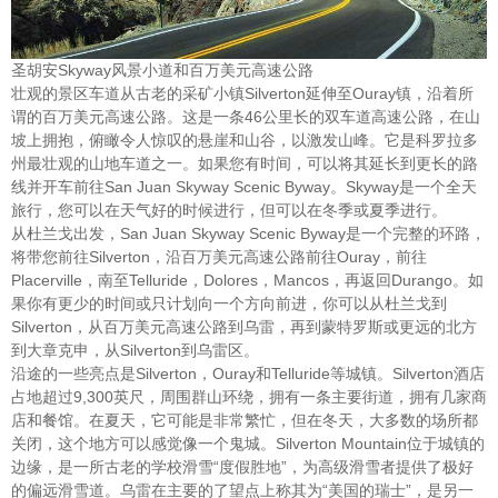
圣胡安Skyway风景小道和百万美元高速公路
壮观的景区车道从古老的采矿小镇Silverton延伸至Ouray镇，沿着所
谓的百万美元高速公路。这是一条46公里长的双车道高速公路，在山
坡上拥抱，俯瞰令人惊叹的悬崖和山谷，以激发山峰。它是科罗拉多
州最壮观的山地车道之一。如果您有时间，可以将其延长到更长的路
线并开车前往San Juan Skyway Scenic Byway。Skyway是一个全天
旅行，您可以在天气好的时候进行，但可以在冬季或夏季进行。
从杜兰戈出发，San Juan Skyway Scenic Byway是一个完整的环路，
将带您前往Silverton，沿百万美元高速公路前往Ouray，前往
Placerville，南至Telluride，Dolores，Mancos，再返回Durango。如
果你有更少的时间或只计划向一个方向前进，你可以从杜兰戈到
Silverton，从百万美元高速公路到乌雷，再到蒙特罗斯或更远的北方
到大章克申，从Silverton到乌雷区。
沿途的一些亮点是Silverton，Ouray和Telluride等城镇。Silverton酒店
占地超过9,300英尺，周围群山环绕，拥有一条主要街道，拥有几家商
店和餐馆。在夏天，它可能是非常繁忙，但在冬天，大多数的场所都
关闭，这个地方可以感觉像一个鬼城。Silverton Mountain位于城镇的
边缘，是一所古老的学校滑雪“度假胜地”，为高级滑雪者提供了极好
的偏远滑雪道。乌雷在主要的了望点上称其为“美国的瑞士”，是另一