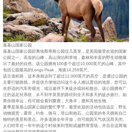
落基山国家公园
落基山国家公园距离埃斯蒂斯公园仅几英里，是美国最受欢迎的国家
公园之一。高耸的山峰，高山湖泊和草地，森林和丰富的野生动物展
示了最好的自然。该公园拥有100多个超过10,000英尺的山峰，其中
包括公园最高的Longs Peak，海拔14,259英尺。
该古道岭路，这本身就达到了超过12,000英尺的高空，是通过公园的
主要行驶路线，并提供方便地访问这个令人难以置信的地形。您可以
在舒适的汽车旁观光，或沿途停下来徒步或轻松散步。该公园拥有广
泛的远足径系统，从不到半英里的路径到全天和多天的徒步旅行。如
果你很幸运，你可能会看到麋鹿，大角羊，鹿和其他生物。
夏季是落基山国家公园的繁忙季节，最受欢迎的活动包括远足，野生
动物观赏，露营，钓鱼，骑马，登山和抱石。公园里的冬天拥有自己
独特的美景和景点。许多道路全年开放，但可能因天气状况而关闭。
人们经常在一年中的这个时候来到雪鞋或越野滑雪场，并且在这两项
运动中都提供游侠带领的游览。