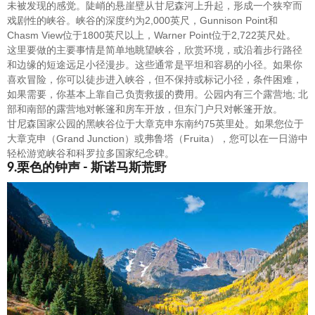
未被发现的感觉。陡峭的悬崖壁从甘尼森河上升起，形成一个狭窄而
戏剧性的峡谷。峡谷的深度约为2,000英尺，Gunnison Point和
Chasm View位于1800英尺以上，Warner Point位于2,722英尺处。
这里要做的主要事情是简单地眺望峡谷，欣赏环境，或沿着步行路径
和边缘的短途远足小径漫步。这些通常是平坦和容易的小径。如果你
喜欢冒险，你可以徒步进入峡谷，但不保持或标记小径，条件困难，
如果需要，你基本上靠自己负责救援的费用。公园内有三个露营地; 北
部和南部的露营地对帐篷和房车开放，但东门户只对帐篷开放。
甘尼森国家公园的黑峡谷位于大章克申东南约75英里处。如果您位于
大章克申（Grand Junction）或弗鲁塔（Fruita），您可以在一日游中
轻松游览峡谷和科罗拉多国家纪念碑。
9.栗色的钟声 - 斯诺马斯荒野