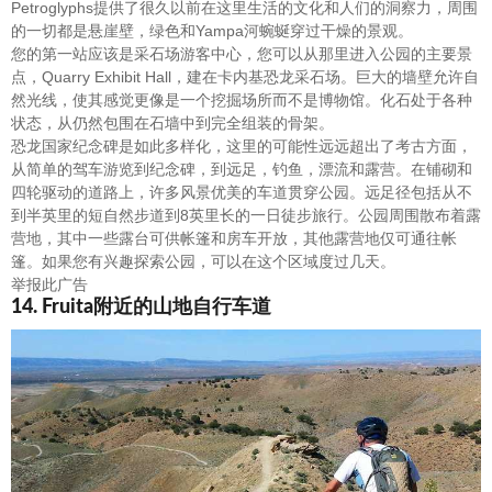
Petroglyphs提供了很久以前在这里生活的文化和人们的洞察力，周围
的一切都是悬崖壁，绿色和Yampa河蜿蜒穿过干燥的景观。
您的第一站应该是采石场游客中心，您可以从那里进入公园的主要景
点，Quarry Exhibit Hall，建在卡内基恐龙采石场。巨大的墙壁允许自
然光线，使其感觉更像是一个挖掘场所而不是博物馆。化石处于各种
状态，从仍然包围在石墙中到完全组装的骨架。
恐龙国家纪念碑是如此多样化，这里的可能性远远超出了考古方面，
从简单的驾车游览到纪念碑，到远足，钓鱼，漂流和露营。在铺砌和
四轮驱动的道路上，许多风景优美的车道贯穿公园。远足径包括从不
到半英里的短自然步道到8英里长的一日徒步旅行。公园周围散布着露
营地，其中一些露台可供帐篷和房车开放，其他露营地仅可通往帐
篷。如果您有兴趣探索公园，可以在这个区域度过几天。
举报此广告
14. Fruita附近的山地自行车道