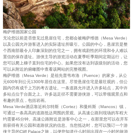
梅萨维德国家公园
无论您以前是否曾见过悬崖住宅，您都会被梅萨维德（Mesa Verde）
以及公园允许游客进入的实际遗址所吸引。公园的中心，悬崖宫是整
个西南部最令人印象深刻的住宅之一，拥有戏剧性的环境和令人难以
置信的保存遗址。游侠主导的游览活动在夏季旺季期间定期运行，让
您可以爬上梯子直到住宅的中心。如果您没有达到该级别的活动，您
可以从附近的俯瞰图中查看该网站的完整视图。
梅萨维德（Mesa Verde）是祖先普韦布洛（Puence）的家乡，从公
元600年到公元1300年居住在这里。尽管悬崖住宅是最壮观的，但公
园内仍有成千上万的考古遗址。一条道路允许进入许多站点，其中许
多站点位于台面之上。许多远足径不需要游侠游，可以带领观景点和
有趣的景点，包括岩画。
Mesa Verde酒店靠近科尔特斯（Cortez）和曼科斯（Mancos）镇，
可通过一条高高的道路抵达周围的景观。从高速公路到现场的车程大
约需要45分钟。高速公路附近是游客中心之一，在那里您可以在开车
前获得有关公园和道路状况的信息。当您抵达时，您可以预订一个游
侠主导的Cliff Palace之旅，以便您知道什么时间出现在一小时的旅游