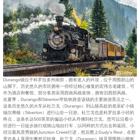
Durango镇位于科罗拉多州南部，拥有迷人的环境，位于周围群山的
山脚下。历史悠久的市区拥有一些经过精心修复的宏伟古老建筑，可
作为酒店和餐馆。部分客房采用西南风格装饰，拥有旧西部风格。
在夏季，Durango和Silverton窄轨铁路是该镇的主要旅游景点之一。
这条历史悠久的火车从杜兰戈（Durango）到山脉高处的老采矿小镇
锡尔弗顿（Silverton）进行山谷一日游。杜兰戈也是科罗拉多小径的
终点，这条长达500英里的偏远小径从丹佛到杜兰戈。您可以沿着小
径进行一日徒步旅行或骑山地自行车，以同样的方式出去和返回。小
径沿着风景秀丽的Junction Creek行进，然后爬上Gudy's Rest，在那
里许多人享用午餐然后转身。杜兰戈（Durango）镇及周围群山拥有