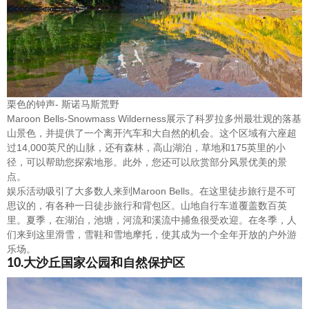
栗色的钟声- 斯诺马斯荒野
Maroon Bells-Snowmass Wilderness展示了科罗拉多州最壮观的落基
山景色，并提供了一个离开汽车和大自然的机会。这个区域有六座超
过14,000英尺的山脉，还有森林，高山湖泊，草地和175英里的小
径，可以帮助您探索地形。此外，您还可以欣赏部分风景优美的景
点。
娱乐活动吸引了大多数人来到Maroon Bells。在这里徒步旅行是不可
思议的，有各种一日徒步旅行和背包区。山地自行车道覆盖数百英
里。夏季，在湖泊，池塘，河流和溪流中捕鱼很受欢迎。在冬季，人
们来到这里滑雪，雪鞋和雪地摩托，使其成为一个全年开放的户外游
乐场。
10.大沙丘国家公园和自然保护区