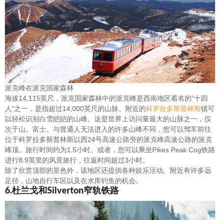
派克峰在派克国家森林
海拔14,115英尺，派克国家森林中的派克峰是西南地区着名的“十四
人”之一，是指超过14,000英尺的山脉。附近的
科罗拉多斯普林斯
镇可
以轻松识别白雪皑皑的山峰。这是世界上访问量最大的山脉之一，仅
次于山。富士。与普通人无法进入的许多山峰不同，您可以驾车前往
位于科罗拉多斯普林斯以西24号高速公路旁的派克峰高速公路的派克
峰顶。旅行时间约为1.5小时。或者，您可以乘坐Pikes Peak Cog铁路
进行8.9英里的风景旅行，往返时间超过3小时。
除了欣赏顶部的景色外，该地区还提供各种娱乐活动。附近有许多远
足径，山地自行车区以及在水库钓鱼的机会。
6.杜兰戈和Silverton窄轨铁路