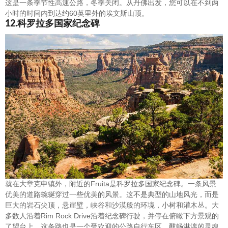
这是一条季节性高速公路，冬季关闭。从丹佛出发，您可以在不到两
小时的时间内到达约60英里外的埃文斯山顶。
12.科罗拉多国家纪念碑
就在大章克申镇外，附近的Fruita是科罗拉多国家纪念碑。一条风景
优美的道路蜿蜒穿过一些优美的风景。这不是典型的山地风光，而是
巨大的岩石尖顶，悬崖壁，峡谷和沙漠般的环境，小树和灌木丛。大
多数人沿着Rim Rock Drive沿着纪念碑行驶，并停在俯瞰下方景观的
了望台上。这条路也是一个受欢迎的公路自行车区，酣畅淋漓的灵魂