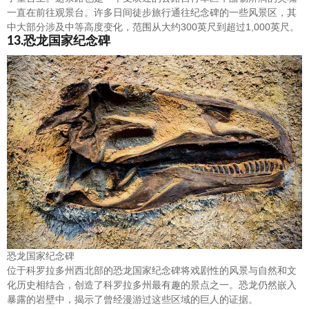
一直在前往观景台。许多日间徒步旅行通往纪念碑的一些风景区，其
中大部分涉及中等高度变化，范围从大约300英尺到超过1,000英尺。
13.恐龙国家纪念碑
恐龙国家纪念碑
位于科罗拉多州西北部的恐龙国家纪念碑将戏剧性的风景与自然和文
化历史相结合，创造了科罗拉多州最有趣的景点之一。恐龙仍然嵌入
暴露的岩壁中，揭示了曾经漫游过这些区域的巨人的证据。