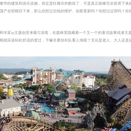
奢华的建筑和游乐设施，肯定是狂拽吊炸酷炫了，可是真正能够完全投资下来
荡产全部模仿下来，那么你想过后续的维护、创新更新吗？你想过运营吗？你
和丰富ip主题创意来吸引游客，在森林里隐藏着一个又一个的童话故事或者主
期就应该轻松舒适的度过，干嘛非要拍长队看人海呢？无论是老人、大人还是