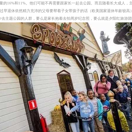
游客数量的16%和11%。他们可能不再需要跟家长一起去公园。而且随着长大成人
状：过早退休依然精力充沛的父母要帮着子女带孩子的话（欧美国家退休年龄较
最少去主题公园的人群，要么是家长抱着去拍周岁纪念照，要么就是夕阳红旅游