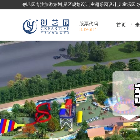
创艺园专注旅游策划,景区规划设计,主题乐园设计,儿童乐园
股票代码
首页
/
走
839684