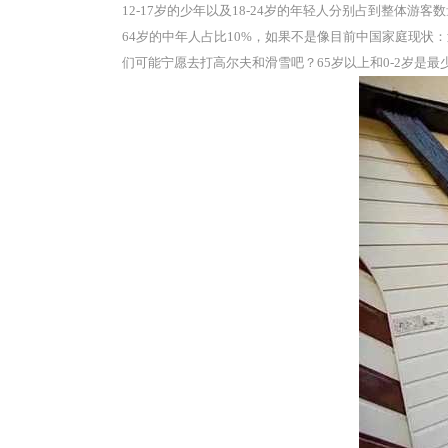
12-17岁的少年以及18-24岁的年轻人分别占到整体
64岁的中年人占比10%，如果不是像目前中国家庭现
们可能宁愿去打高尔夫和滑雪吧？65岁以上和0-2岁是