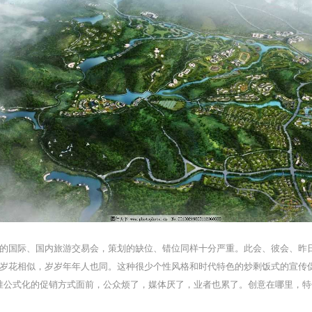
的国际、国内旅游交易会，策划的缺位、错位同样十分严重。此会、彼会、昨
岁花相似，岁岁年年人也同。这种很少个性风格和时代特色的炒剩饭式的宣传
准公式化的促销方式面前，公众烦了，媒体厌了，业者也累了。创意在哪里，特