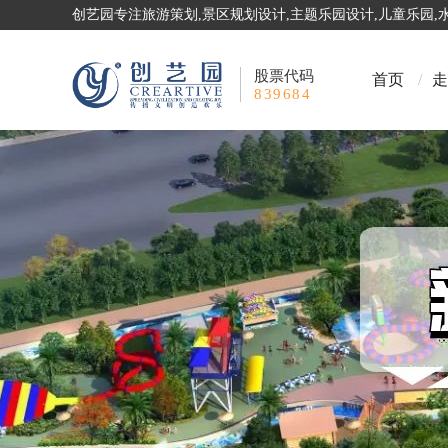
创艺园专注旅游策划,景区规划设计,主题乐园设计,儿童乐园
股票代码
首页
/
走
839684