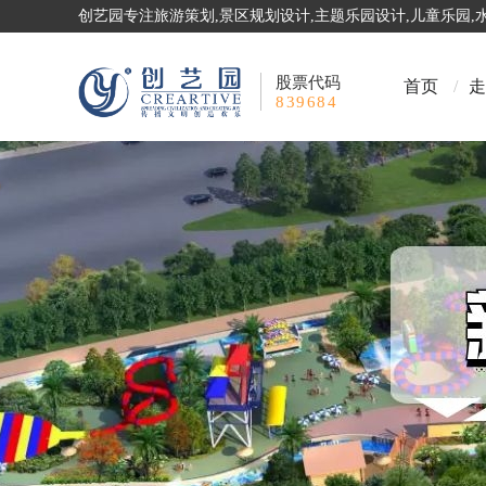
创艺园专注旅游策划,景区规划设计,主题乐园设计,儿童乐园
股票代码
首页
/
走
839684