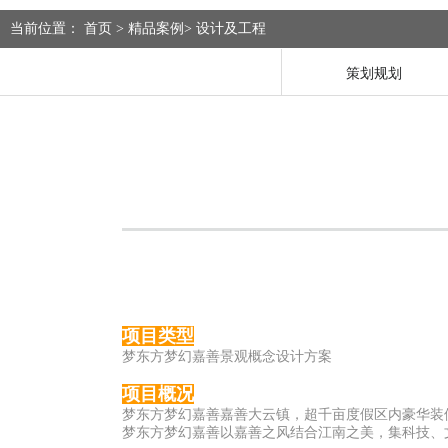
当前位置：
首页
>
精品案例
>
设计及工程
策划规划
项目类型
梦东方梦幻嘉善景观概念设计方案
项目概况
梦东方梦幻嘉善嘉善大云镇，超千亩度假区内豪华装
梦东方梦幻嘉善以嘉善之风结合江南之美，集科技、