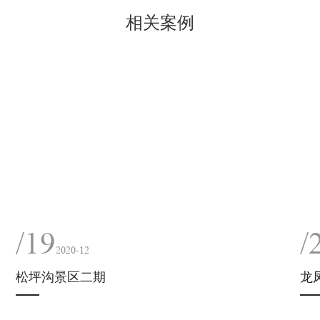
相关案例
/19
/
2020-12
松坪沟景区二期
龙