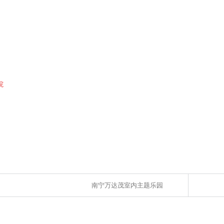
院
南宁万达茂室内主题乐园