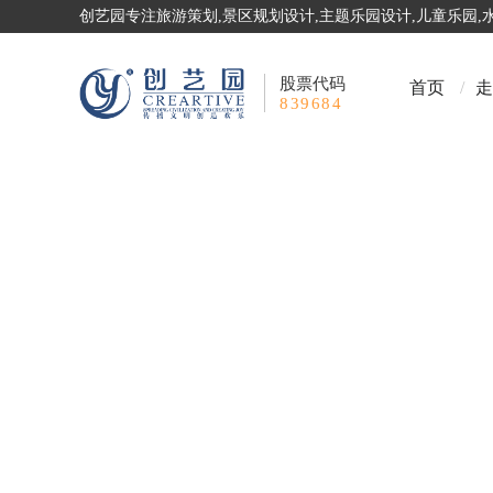
创艺园专注旅游策划,景区规划设计,主题乐园设计,儿童乐园
股票代码
首页
/
走
839684