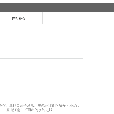
产品研发
验馆、鹿精灵亲子酒店、主题商业街区等多元业态，
，一座由江南生长而出的水韵之城。