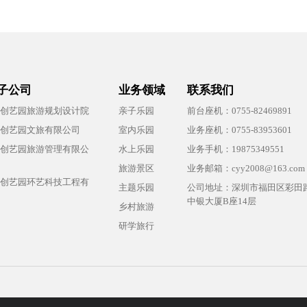
子公司
业务领域
联系我们
创艺园旅游规划设计院
亲子乐园
前台座机：0755-82469891
创艺园文旅有限公司
室内乐园
业务座机：0755-83953601
创艺园旅游管理有限公
水上乐园
业务手机：19875349551
旅游景区
业务邮箱：cyy2008@163.com
创艺园环艺科技工程有
主题乐园
公司地址：深圳市福田区彩田路
中银大厦B座14层
乡村旅游
研学旅行