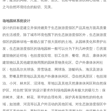
体，建筑的风格、尺度、轮廓、层次、色彩等都要加以精心推敲，使
之与自然环境结合的贴切、完美。
场地园林系统设计
设计的目标是建立并保持媲美于生态旅游度假区产品其他方面高质量
的生活感受。除了城市环境包围下的生态旅游度假区外，生态旅游度
假区的园林绿地一般都占据了很大面积的土地。从园林美化和养护出
发，生态旅游度假区的场地园林一般可以分为下列几种类型：①房屋
建筑物的近邻地：包括度假宾馆、职工住所、餐馆、商店、康体休闲
建筑物以及其他建筑物周围的园林景物美化区。②户外康体休闲社
区：包括高尔夫球场、滑雪场道、网球场、游艇码头、海滨及游泳
池、野餐及野营地以及其他户外康体休闲区。③自然风景区：包括湖
泊、小河、林木区、沼泽地、草地以及其他天然康体休闲区和自然保
护区。对自然“斑块”的设计要求作到场地园林具有极大的吸引力：保
持树木、灌木、鲜花、草坪的合理布局，保护具有装饰性的特色水
域，如池塘、河流等以及户外活动的其他区域。对生态旅游度假区中