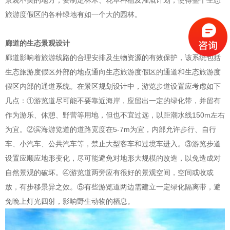
景观不美的地方，要制定林木、花草种植及灌溉计划，使得整个生态
旅游度假区的各种绿地有如一个大的园林。
廊道的生态景观设计
廊道影响着旅游线路的合理安排及生物资源的有效保护，该系统包括
生态旅游度假区外部的地点通向生态旅游度假区的通道和生态旅游度
假区内部的通道系统。在景区规划设计中，游览步道设置应考虑如下
几点：①游览道尽可能不要靠近海岸，应留出一定的绿化带，并留有
作为游乐、休憩、野营等用地，但也不宜过远，以距潮水线150m左右
为宜。②滨海游览道的道路宽度在5-7m为宜，内部允许步行、自行
车、小汽车、公共汽车等，禁止大型客车和过境车进入。③游览步道
设置应顺应地形变化，尽可能避免对地形大规模的改造，以免造成对
自然景观的破坏。④游览道两旁应有很好的景观空间，空间或收或
放，有步移景异之效。⑤有些游览道两边需建立一定绿化隔离带，避
免晚上灯光四射，影响野生动物的栖息。