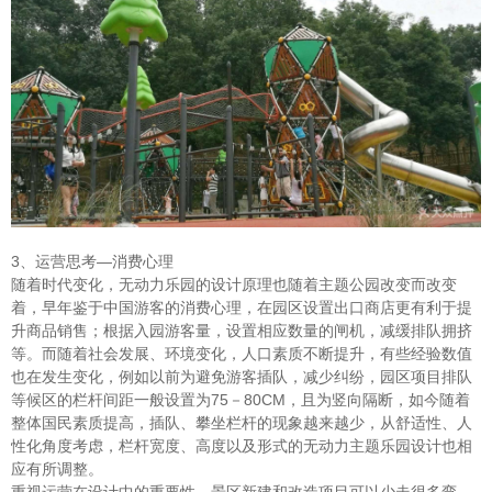
3、运营思考—消费心理
随着时代变化，无动力乐园的设计原理也随着主题公园改变而改变
着，早年鉴于中国游客的消费心理，在园区设置出口商店更有利于提
升商品销售；根据入园游客量，设置相应数量的闸机，减缓排队拥挤
等。而随着社会发展、环境变化，人口素质不断提升，有些经验数值
也在发生变化，例如以前为避免游客插队，减少纠纷，园区项目排队
等候区的栏杆间距一般设置为75－80CM，且为竖向隔断，如今随着
整体国民素质提高，插队、攀坐栏杆的现象越来越少，从舒适性、人
性化角度考虑，栏杆宽度、高度以及形式的无动力主题乐园设计也相
应有所调整。
重视运营在设计中的重要性，景区新建和改造项目可以少走很多弯