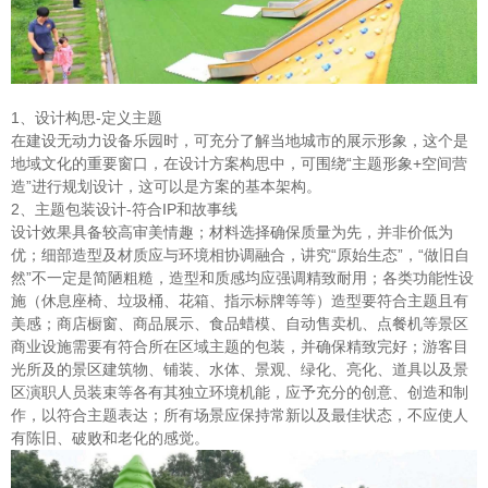
1、设计构思-定义主题
在建设无动力设备乐园时，可充分了解当地城市的展示形象，这个是
地域文化的重要窗口，在设计方案构思中，可围绕“主题形象+空间营
造”进行规划设计，这可以是方案的基本架构。
2、主题包装设计-符合IP和故事线
设计效果具备较高审美情趣；材料选择确保质量为先，并非价低为
优；细部造型及材质应与环境相协调融合，讲究“原始生态”，“做旧自
然”不一定是简陋粗糙，造型和质感均应强调精致耐用；各类功能性设
施（休息座椅、垃圾桶、花箱、指示标牌等等）造型要符合主题且有
美感；商店橱窗、商品展示、食品蜡模、自动售卖机、点餐机等景区
商业设施需要有符合所在区域主题的包装，并确保精致完好；游客目
光所及的景区建筑物、铺装、水体、景观、绿化、亮化、道具以及景
区演职人员装束等各有其独立环境机能，应予充分的创意、创造和制
作，以符合主题表达；所有场景应保持常新以及最佳状态，不应使人
有陈旧、破败和老化的感觉。