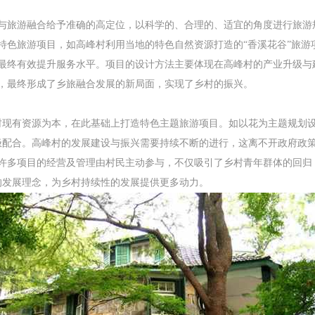
与旅游融合给予准确的高定位，以科学的、合理的、适宜的角度进行旅游
特色旅游项目，如高峰村利用当地的特色自然资源打造的“香溪花谷”旅游
最终有效提升服务水平。项目的设计方法主要体现在高峰村的产业升级与
，最终形成了乡旅融合发展的新局面，实现了乡村的振兴。
村现有资源为本，在此基础上打造特色主题旅游项目。如以花为主题规划
极配合。高峰村的发展建设与振兴需要持续不断的进行，这离不开政府政
许多项目的经营及管理由村民主动参与，不仅吸引了乡村青年群体的回归
的发展理念，为乡村持续性的发展提供更多动力。