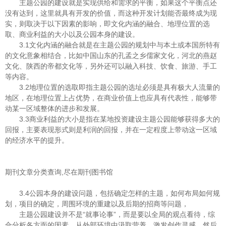
主题公园的建设就是实现供给和需求的平衡，如果这个平衡点还
没有达到，这里就具有开发的价值，而这种开发计划能否最终成为现
实，则取决于以下因素的影响，即文化内涵的融合、地理位置的选
取、商业利益的大小以及公园本身的建设。
3.1文化内涵的融合就是在主题公园的规划中与本土或本国所特有
的文化意象相结合，比如中国山东的孔孟之乡儒家文化，河北的燕赵
文化、陕西的帝都文化等，另外还可以融入科技、饮食、旅游、手工
等内容。
3.2地理位置的选取即指主题公园的选址必须是具有极大人流量的
地区，在地理位置上占优势，在商业价值上也应具有代表性，能够带
动某一区域整体的进步和发展。
3.3商业利益的大小是指在某地投资建设主题公园能够获得多大的
回报，主要表现形式则是利润的回报，并在一定程度上带动这一区域
的经济水平的提升。
期刊文章分类查询,尽在期刊图书馆
3.4公园本身的建设问题，包括确定怎样的主题，如何布局如何规
划，项目的确定，周围环境的重建以及后期的招商等问题，
主题公园建设并不是“就事论事”，而是要以全局的观点看待，综
合分析各方面的因素，从外部环境中汲取营养，激发创作灵感，然后