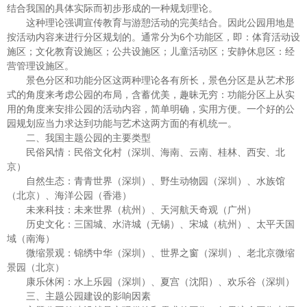
结合我国的具体实际而初步形成的一种规划理论。
这种理论强调宣传教育与游憩活动的完美结合。因此公园用地是
按活动内容来进行分区规划的。通常分为6个功能区，即：体育活动设
施区；文化教育设施区；公共设施区；儿童活动区；安静休息区：经
营管理设施区。
景色分区和功能分区这两种理论各有所长，景色分区是从艺术形
式的角度来考虑公园的布局，含蓄优美，趣昧无穷：功能分区上从实
用的角度来安排公园的活动内容，简单明确，实用方便。一个好的公
园规划应当力求达到功能与艺术这两方面的有机统一。
二、我国主题公园的主要类型
民俗风情：民俗文化村（深圳、海南、云南、桂林、西安、北
京）
自然生态：青青世界（深圳）、野生动物园（深圳）、水族馆
（北京）、海洋公园（香港）
未来科技：未来世界（杭州）、天河航天奇观（广州）
历史文化：三国城、水浒城（无锡）、宋城（杭州）、太平天国
域（南海）
微缩景观：锦绣中华（深圳）、世界之窗（深圳）、老北京微缩
景园（北京）
康乐休闲：水上乐园（深圳）、夏宫（沈阳）、欢乐谷（深圳）
三、主题公园建设的影响因素