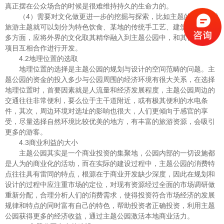
真正摆在公众场合的时候是很难维持持久的生命力的。
（4）需要对文化做更进一步的挖掘与探索，比如主题的细分，单
旅游主题就可以划分为特色饮食、某地的传统手工艺、建筑、书籍等
多方面，应将外界的文化取其精华融入到主题公园中，和其他的文化
项目互相合作进行开发。
4.2地理位置的选取
地理位置的选择是主题公园的规划与设计的空间范畴的问题。主
题公园的资金的投入多少与公园周围的经济环境有很大关系，在选择
地理位置时，首要因素就是人流量和经济发展程度，主题公园周边的
交通往往非常便利，要么位于主干道附近，或有极其便利的水电条
件，其次，周边环境对选址的影响也很大，人们更倾向于感官的享
受，尽量选择自然环境比较优美的地方，有丰富的旅游资源，会吸引
更多的游客。
4.3商业利益的大小
主题公园其实是一个商业投资的集聚地，公园内部的一切设施都
是人为的商业化的活动，而在实际的建设过程中，主题公园的消费特
点往往具有雷同的特点，根源在于商业开发缺少深度，因此在规划和
设计的过程中应注重市场的定位，对现有资源经过全面的市场调研做
重新分配，合理分析人们的消费需求，使得投资符合市场经济的发展
规律和特点的同时富有自己的特色，帮助投资者正确投资，利用主题
公园获得更多的经济收益，通过主题公园激活本地商业活力。