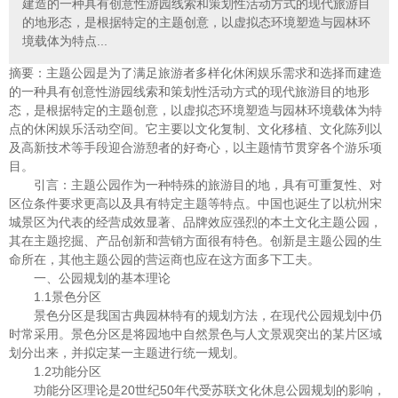
建造的一种具有创意性游园线索和策划性活动方式的现代旅游目
的地形态，是根据特定的主题创意，以虚拟态环境塑造与园林环
境载体为特点...
摘要：主题公园是为了满足旅游者多样化休闲娱乐需求和选择而建造
的一种具有创意性游园线索和策划性活动方式的现代旅游目的地形
态，是根据特定的主题创意，以虚拟态环境塑造与园林环境载体为特
点的休闲娱乐活动空间。它主要以文化复制、文化移植、文化陈列以
及高新技术等手段迎合游憩者的好奇心，以主题情节贯穿各个游乐项
目。
引言：主题公园作为一种特殊的旅游目的地，具有可重复性、对
区位条件要求更高以及具有特定主题等特点。中国也诞生了以杭州宋
城景区为代表的经营成效显著、品牌效应强烈的本土文化主题公园，
其在主题挖掘、产品创新和营销方面很有特色。创新是主题公园的生
命所在，其他主题公园的营运商也应在这方面多下工夫。
一、公园规划的基本理论
1.1景色分区
景色分区是我国古典园林特有的规划方法，在现代公园规划中仍
时常采用。景色分区是将园地中自然景色与人文景观突出的某片区域
划分出来，并拟定某一主题进行统一规划。
1.2功能分区
功能分区理论是20世纪50年代受苏联文化休息公园规划的影响，