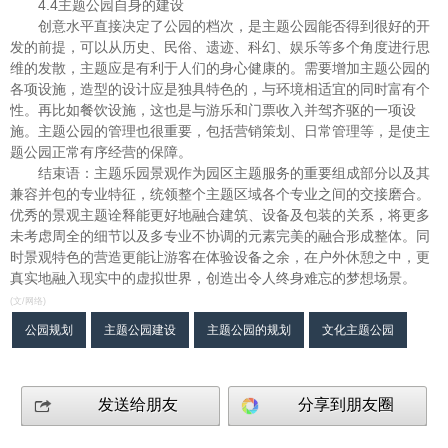
4.4主题公园自身的建设
创意水平直接决定了公园的档次，是主题公园能否得到很好的开
发的前提，可以从历史、民俗、遗迹、科幻、娱乐等多个角度进行思
维的发散，主题应是有利于人们的身心健康的。需要增加主题公园的
各项设施，造型的设计应是独具特色的，与环境相适宜的同时富有个
性。再比如餐饮设施，这也是与游乐和门票收入并驾齐驱的一项设
施。主题公园的管理也很重要，包括营销策划、日常管理等，是使主
题公园正常有序经营的保障。
结束语：主题乐园景观作为园区主题服务的重要组成部分以及其
兼容并包的专业特征，统领整个主题区域各个专业之间的交接磨合。
优秀的景观主题诠释能更好地融合建筑、设备及包装的关系，将更多
未考虑周全的细节以及多专业不协调的元素完美的融合形成整体。同
时景观特色的营造更能让游客在体验设备之余，在户外休憩之中，更
真实地融入现实中的虚拟世界，创造出令人终身难忘的梦想场景。
(文/网络)
公园规划
主题公园建设
主题公园的规划
文化主题公园
发送给朋友
分享到朋友圈