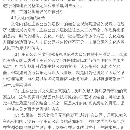
进行公园建设的整体定位和细节规划与设计。
四、主题公园建设的具体分析
4.1文化内涵的融合
文化内涵在主题公园的建设中的融合被视为其建设的灵魂，在经
济飞速发展的今天，主题公园的建设往往是人工的产物，体现得更多
的是某一时代的经济、文化、科技、社会理念等多个方面，文化在各
方面的渗透而使它与主题公园的建设密不可分，主题公园的文化内涵
从以下角度进行落实：
（1）主题公园的文化内涵表现在对大众各种需求的满足上，虽然
也有些专家认为对于主题公园文化的构建应以雅与俗的明晰的界限为
标准，打击某些相对通俗主题公园的文化，认为是对公园档次的拉
低，但就如同流行音乐之所以人人喜欢，就是因为他满足了大众的某
种心理需要，而不是以某些特殊群体为服务对象，所以将雅与俗合二
为一是最高境界。
（2）主题公园的文化应是真实的，反映的是人类对某种事物的真
实企盼，这种真实可能是当代科技与原始手工艺术的结合，可能是视
觉与听觉乃至幻觉的结合，总之，应是人们内心真实想法的再现，是
一种使人见之而为之震撼的存在。
（3）如果某一娱乐文化是无害的就可以被社会认同，是可以搬入
主题公园的，没有一个主题公园会把诸如麻将、网吧之类的场所包含
在主题公园的规划与设计中，这些虽在大众的日常生活中较常见，但