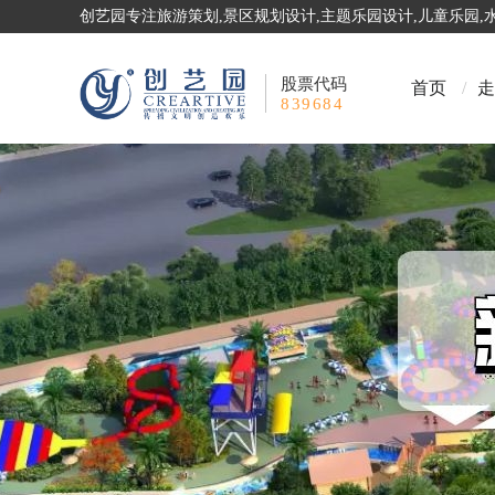
创艺园专注旅游策划,景区规划设计,主题乐园设计,儿童乐园
股票代码
首页
/
走
839684