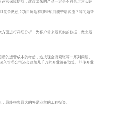
有运营保障护航，建设出来的产品一定是不符合运营实际
高且竞争激烈？项目周边有哪些项目能带动客流？等问题皆
大方面进行详细分析，为客户带来最真实的数据，做出最
园后的运营成本的考虑，造成现金流紧张等一系列问题。
的深入管理公司还会追加几千万的开业筹备预算。即使开业
阻，最终损失最大的将是业主的工程投资。