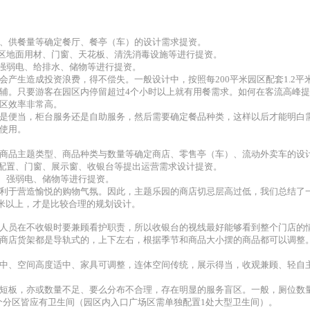
、供餐量等确定餐厅、餐亭（车）的设计需求提资。
理区地面用材、门窗、天花板、清洗消毒设施等进行提资。
、强弱电、给排水、储物等进行提资。
产生造成投资浪费，得不偿失。一般设计中，按照每200平米园区配套1.2平
辅。只要游客在园区内停留超过4个小时以上就有用餐需求。如何在客流高峰
区效率非常高。
是便当，柜台服务还是自助服务，然后需要确定餐品种类，这样以后才能明白
使用。
商品主题类型、商品种类与数量等确定商店、零售亭（车）、流动外卖车的设
具配置、门窗、展示窗、收银台等提出运营需求设计提资。
置、强弱电、储物等进行提资。
于营造愉悦的购物气氛。因此，主题乐园的商店切忌层高过低，我们总结了一些经验：
6米以上，才是比较合理的规划设计。
人员在不收银时要兼顾看护职责，所以收银台的视线最好能够看到整个门店的
商店货架都是导轨式的，上下左右，根据季节和商品大小摆的商品都可以调整
中、空间高度适中、家具可调整，连体空间传统，展示得当，收观兼顾、轻自
短板，亦或数量不足、要么分布不合理，存在明显的服务盲区。一般，厕位数量
个分区皆应有卫生间（园区内入口广场区需单独配置1处大型卫生间）。