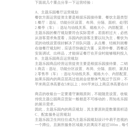
下面就几个重点分享一下运营经验：
A、主题乐园餐厅运营规划
餐饮方面运营提资主要是根据乐园接待量、餐饮主题类型
1.餐厅：选址、功能分区设置、布局、分隔、面积、处
2.餐亭（车）：选址与动线关系、规格大小、内部配置
主题乐园的餐厅规划要符合实际需求，若面积过大，必然会
从游客需求角度看，乐园内的游客主要以玩为主，餐饮为
尼的动线设置很好解决了排队问题，从点餐、结账到就餐
在做餐厅规划时，应该尽快确定方案，采用中餐、西餐还
安装调试、出样品，才能保证餐厅在开业时能够顺利投入
B、主题乐园商店运营规划
主题乐园商品经营运营提资主要是根据乐园接待量、二销
1.商店：选址、功能分区设置、布局、分隔、面积、家
2.零售亭（车）：选址与动线关系、规格大小、内部配
如果乐园内的商店层高过低就会使整体气氛过于压抑，不利
平米商店净高要在5米以上；800平米以上商店净高要在
商店的收银台一定要遵守兼顾原则，不能随意设置。收银
传统主题公园商店货架一般都是不可移动的，而知名乐园
的展示需求。
因此，主题乐园内的商店规划，其主要原则是数量面积适
C、配套服务运营规划
主题乐园卫生间往往成为主题乐园规划设计中易于忽视的
一个蹲位。且厕所服务区域最大距离应不超过500m，每