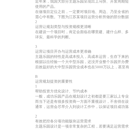
近年来，我国大部分主题乐园呈现出上马快、开发周期短
使用的产品。
在做项目定位之前，一定要对项目地、周边、乃至全省的
需心中有数。下图为江苏某项目运营分析所做的部分数据
2
运营让规划类型与投资规模更清晰
在建设一个项目时，肯定会面临在哪里建、建什么样、多
详实、最科学的判断。
3
运营让项目开办与运营成本更准确
主题乐园的特性是高成本投入，高成本运营，生存下来的
根据以往经验一个大中型乐园，还没开业整个乐园开办费
后效益好的大中型乐园营业成本也在5000万以上，甚至有
B
运营规划提资的重要性
1
帮助投资方优化设计、节约成本
一般，成功乐园产品在规划设计之初都是要三家以上专业
而当下还是有很多投资商一方面不重视设计，不舍得在设
通常，运营会尽早介入到设计工作中，以保证项目成功落
2
有效把控各分项功能版块运营需求
主题乐园设计是一项非常复杂的工程，若要满足运营需求