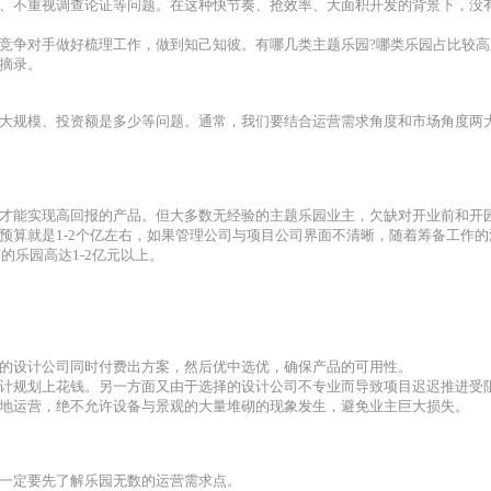
、不重视调查论证等问题。在这种快节奏、抢效率、大面积开发的背景下，没
竞争对手做好梳理工作，做到知己知彼。有哪几类主题乐园?哪类乐园占比较
摘录。
大规模、投资额是多少等问题。通常，我们要结合运营需求角度和市场角度两
才能实现高回报的产品。但大多数无经验的主题乐园业主，欠缺对开业前和开
预算就是1-2个亿左右，如果管理公司与项目公司界面不清晰，随着筹备工作
的乐园高达1-2亿元以上。
的设计公司同时付费出方案，然后优中选优，确保产品的可用性。
计规划上花钱。另一方面又由于选择的设计公司不专业而导致项目迟迟推进受
地运营，绝不允许设备与景观的大量堆砌的现象发生，避免业主巨大损失。
一定要先了解乐园无数的运营需求点。