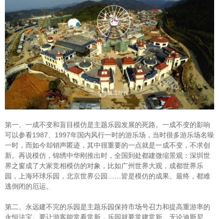
第一、一成不变和盲目模仿是主题乐园发展的死路。一成不变的影响
可以参看1987、1997年国内风行一时的游乐场，当时很多游乐场名噪
一时，而如今却销声匿迹，其中很重要的一点就是一成不变，不求创
新。再说模仿，锦绣中华刚推出时，全国到处都建微缩景观：深圳世
界之窗成了大家竞相模仿的对象，比如广州世界大观，成都世界乐
园，上海环球乐园，北京世界公园……皆是模仿的成果。最终，都难
逃倒闭的厄运。
第二、永远建不完的乐园是主题乐园保持市场号召力和提高重游率的
永恒法宝。要让游客能常看常新，乐园就要常建常新。无论迪斯尼、