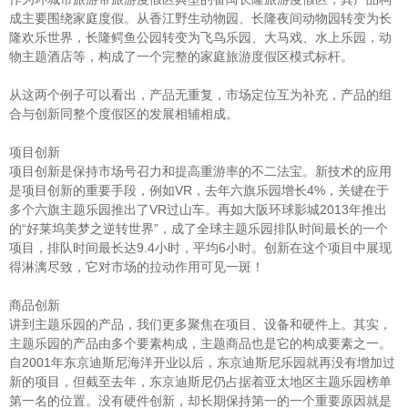
成主要围绕家庭度假。从香江野生动物园、长隆夜间动物园转变为长
隆欢乐世界，长隆鳄鱼公园转变为飞鸟乐园、大马戏、水上乐园，动
物主题酒店等，构成了一个完整的家庭旅游度假区模式标杆。
从这两个例子可以看出，产品无重复，市场定位互为补充，产品的组
合与创新同整个度假区的发展相辅相成。
项目创新
项目创新是保持市场号召力和提高重游率的不二法宝。新技术的应用
是项目创新的重要手段，例如VR，去年六旗乐园增长4%，关键在于
多个六旗主题乐园推出了VR过山车。再如大阪环球影城2013年推出
的“好莱坞美梦之逆转世界”，成了全球主题乐园排队时间最长的一个
项目，排队时间最长达9.4小时，平均6小时。创新在这个项目中展现
得淋漓尽致，它对市场的拉动作用可见一斑！
商品创新
讲到主题乐园的产品，我们更多聚焦在项目、设备和硬件上。其实，
主题乐园的产品由多个要素构成，主题商品也是它的构成要素之一。
自2001年东京迪斯尼海洋开业以后，东京迪斯尼乐园就再没有增加过
新的项目，但截至去年，东京迪斯尼仍占据着亚太地区主题乐园榜单
第一名的位置。没有硬件创新，却长期保持第一的一个重要原因就是