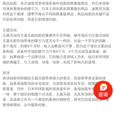
商品创新。东京迪斯尼里有很多每年创新的限量版商品，对日本游客
市场有着致命的吸引力。日本人特别喜欢限量版的商品，迪斯尼乐园
利用这个规律，随季节推出不同的限量版商品，商品创新的关键不是
它的应用功能，而是它的情感功能。
主题活动
主题活动对主题乐园创新的重要性不言而喻。硬件项目与主题活动给
主题乐园市场带来的吸引力是完全不一样的。比如一个常见的现象，
某个项目，到第6个月时，收入会断崖式下降，因为这个项目主要由设
备构成。设备对市场的吸引力只有6个月，6个月后就迅速衰减。相
反，如果做成一个品牌活动，它的魅力是持续上升的，如日本环球影
城的海贼王，引入游戏、动漫、动画，实现了影响力的递增。
表演
表演创新同样能给主题乐园带来很大的变化，给游客带来全新的体
验。如香港迪斯尼的水花巡游，与游客形成良好互动，氛围极佳、成
果显著。另外，日本环球影城的巡游嘉年华，集场地嘉年华、互动于
一体，整个园区的氛围十分活跃。主题乐园、尤其表演相关的从业
者，应该将之作为一个典型的案例仔细研究，研究它的策划思路、游
客情绪调动，从中吸取经验。