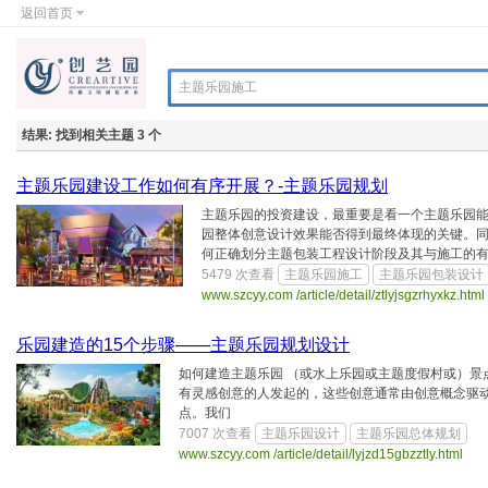
返回首页
结果:
找到相关主题 3 个
主题乐园建设工作如何有序开展？-主题乐园规划
主题乐园的投资建设，最重要是看一个主题乐园
园整体创意设计效果能否得到最终体现的关键。
何正确划分主题包装工程设计阶段及其与施工的有效.
5479 次查看
主题乐园施工
主题乐园包装设计
www.szcyy.com /article/detail/ztlyjsgzrhyxkz.
乐园建造的15个步骤——主题乐园规划设计
如何建造主题乐园 （或水上乐园或主题度假村或）景
有灵感创意的人发起的，这些创意通常由创意概念驱
点。我们
7007 次查看
主题乐园设计
主题乐园总体规划
www.szcyy.com /article/detail/lyjzd15gbzztly.htm