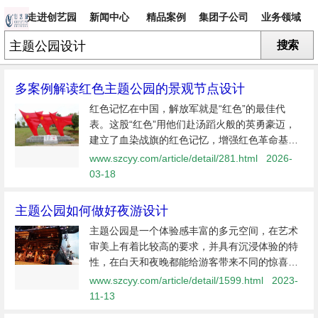
走进创艺园
新闻中心
精品案例
集团子公司
业务领域
搜索
专题
多案例解读红色主题公园的景观节点设计
红色记忆在中国，解放军就是“红色”的最佳代
表。这股“红色”用他们赴汤蹈火般的英勇豪迈，
建立了血染战旗的红色记忆，增强红色革命基地
的感染力与影响力，同时也带火了红色旅游，催
www.szcyy.com/article/detail/281.html
2026-
生了红色主题公园。然而，纵观当前，虽然红色
03-18
主题公园数量越来越多，却普遍存...
主题公园如何做好夜游设计
主题公园是一个体验感丰富的多元空间，在艺术
审美上有着比较高的要求，并具有沉浸体验的特
性，在白天和夜晚都能给游客带来不同的惊喜。
因白天与夜晚时段不同，夜晚相较于白天来说一
www.szcyy.com/article/detail/1599.html
2023-
些体验产品的项目会有一定限制，那主题公园该
11-13
如何打造夜游产品，做好夜游项目的...