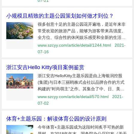
07-21
小规模且精致的主题公园策划如何做才到位？
很多创意十足的主题公园花开遍地，是近年来非
常受欢迎的旅游产品，能够为游客带来高强度、
全方位、综合性的休闲娱乐感受和全新的生活体
验。面对日益激烈的竞争环境，小而精的主题公
www.szcyy.com/article/detail/1244.html
2021-
园不拼大体量、大规划、大内容，通过“小而
07-16
精”的策划内容，走出一条细化路
浙江安吉Hello Kitty项目案例鉴赏
浙江安吉HelloKitty主题乐园是由上海银润控股
(集团)与日本三丽鸥株式会社以品牌合作的方式
构建的“时尚萌主”之作。其集合了中、日、美、
欧等各方顶尖创意、规划、设计资源。整个项目
www.szcyy.com/article/detail/570.html
2021-
占地约900亩，设施面积为9.5万m"，包含酒店、
07-02
餐饮、娱乐等多项设施，于...
体育+主题乐园：解读体育公园的设计原则
今年体育+主题乐园成为这段时间炙手可热的新
题材，在2018年年末，国务院办公厅印发《关于