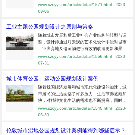
蒙古骑士雕像组成；兵器陈列区位于场地南侧，
www.szcyy.com/article/detail/1571.html
2023-
是兵器城核心组成部分。其他还有八一广场、游
09-06
客中心、休闲娱乐区等。
工业主题公园规划设计之原则与策略
随着城市发展和后工业社会产业结构的转型与调
整，设计师通过对景观的艺术化设计手段对城市
工业废弃地及遗留物进行有效的改造更新和景观
再生，规划设计出具有特色的工业主题公园是实
www.szcyy.com/article/detail/1556.html
2023-
现综合效益的科学有效途径之一。这样能更好地
07-31
焕发场域活力，显示出城市的地域文...
城市体育公园、运动公园规划设计案例
随着我国经济发展和城市现代化建设的加速，城
市居民的生活面临了许多压力，生活节奏逐渐加
快，对精神文化生活的需求也不断提高，同时在
我国发达地区有超过50%以上的人群长期处于亚
www.szcyy.com/article/detail/1545.html
2023-
健康状态，他们对于自然的需求及户外体育运动
06-30
与娱乐休闲需求也越发强烈。因此城...
伦敦城市湿地公园规划设计案例能得到哪些启示？