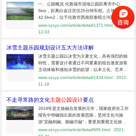
一、公园概况 伦敦城市湿地公园距离市中心
5km，距离白金汉宫仅25分钟车程。占地
42.5hm2，位于伦敦市西南部泰晤士河围绕着的
一个半岛状地带：巴·艾尔姆(BarnElms)区中。伦
www.szcyy.com/article/detail/1371.html
2022-
敦城市湿地公园是现今欧洲最大的城市人工湿地
12-03
系统，也是世界范围内首个建于城市核心...
冰雪主题乐园规划设计五大方法详解
冰雪主题公园以冰雪为主要文化，具有强烈的独
特性，需要设计者通过不同要素的组合激发游客
主动体验和感知冰雪的欲望，以本土化、艺术化
的设计语言来对冰雪文化这一主题进行重点诠
www.szcyy.com/article/detail/1434.html
2022-
释。鉴于此，创艺园归纳总结了以下冰雪主题乐
11-18
园规划设计五大方法：1、利用现有冰...
不走寻常路的文化
主题公园设计
要点
2019年是文旅融合发展的元年，国家政府在工作
报告中明确指出新的发展思路，坚持文化与旅
游“宜融则融、能融尽融”，要更加重视文化旅游
的相互渗透与促进关系，这指明文旅行业未来发
www.szcyy.com/article/detail/695.html
2021-
展重在“以文促旅、以旅彰文、和合共生”。&n