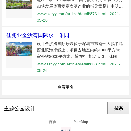
加快发展体育竞赛表演产业的指导意见》中明确
指出，要“坚持融合发展。坚持“体育+”和“+体
www.szcyy.com/article/detail/873.html
2021-
育”做法，促进体育竞赛表演产业与文化和旅游、
05-28
娱乐、互联网等相关产业深度融...
佳兆业金沙湾国际水上乐园
设计金沙湾国际乐园位于深圳市东南部大鹏半岛
西北滨海岸线上，项目占地室内约4000平方米，
室外约9000平方米。旨在打造以“大众、休闲、
体验、公益”为主导，开展丰富多彩、安全的水上
www.szcyy.com/article/detail/863.html
2021-
休闲运动，打造以“滨海文化+体育+旅游
05-26
查看更多
搜索
首页
SiteMap