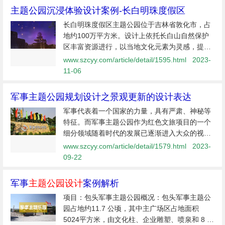
​主题公园沉浸体验设计案例-长白明珠度假区
长白明珠度假区主题公园位于吉林省敦化市，占
地约100万平方米。设计上依托长白山自然保护
区丰富资源进行，以当地文化元素为灵感，提炼
瀑布、天池、林海、雪雕等元素进行空间创意设
www.szcyy.com/article/detail/1595.html
2023-
计，打造沉浸体验的旅游目的地。设计者强调冰
11-06
雪特色旅游及夜游产
军事主题公园规划设计之景观更新的设计表达
军事代表着一个国家的力量，具有严肃、神秘等
特征。而军事主题公园作为红色文旅项目的一个
细分领域随着时代的发展已逐渐进入大众的视
野，在宣扬爱国教育、传播红色文化及建立民族
www.szcyy.com/article/detail/1579.html
2023-
自信等方面有着重要作用。军事主题公园的规划
09-22
设计与其他类
军事
主题公园设计
案例解析
项目：包头军事主题公园概况：包头军事主题公
园占地约11.7 公顷，其中主广场区占地面积
5024平方米，由文化柱、企业雕塑、喷泉和 8 个