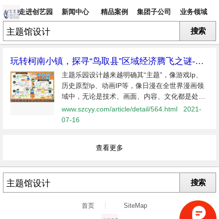
走进创艺园
新闻中心
精品案例
集团子公司
业务领域
搜索
专题
玩转柯南小镇，探寻“鸟取县”区域经济腾飞之谜-主
题乐园设计
主题乐园设计越来越明确其“主题”，像游戏Ip、
历史原型Ip、动画IP等，像日漫在全世界漫画领
域中，无论是技术、画面、内容、文化都是处于
领先地位，许多顶级IP已经从银幕上走下来，引
www.szcyy.com/article/detail/564.html
2021-
入主题乐园，成为主题乐园的新Ip，对当地经济
07-16
产生了巨大影响，并成为当地的文...
查看更多
搜索
首页
SiteMap