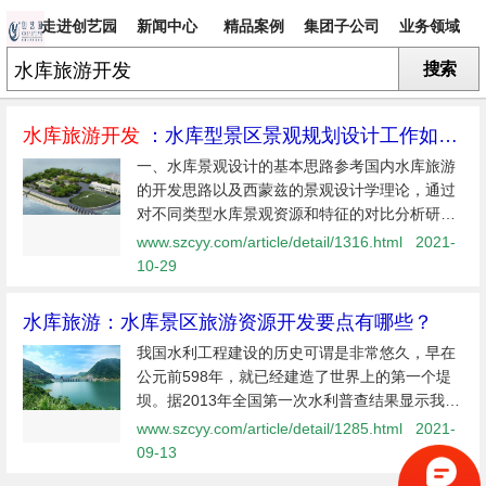
走进创艺园
新闻中心
精品案例
集团子公司
业务领域
搜索
专题
水库旅游开发
：水库型景区景观规划设计工作​如何
做到位？
一、水库景观设计的基本思路参考国内水库旅游
的开发思路以及西蒙兹的景观设计学理论，通过
对不同类型水库景观资源和特征的对比分析研
究，笔者总结：水库型景区景观规划设计的基本
www.szcyy.com/article/detail/1316.html
2021-
思路要以保护或恢复水库及其周边的自然景观、
10-29
人文景观为前提，以使用者的体验满意...
水库旅游：​水库景区旅游资源开发要点有哪些？
我国水利工程建设的历史可谓是非常悠久，早在
公元前598年，就已经建造了世界上的第一个堤
坝。据2013年全国第一次水利普查结果显示我国
共有10万平方米及以上的水库工程98000余座，
www.szcyy.com/article/detail/1285.html
2021-
数量位居世界第一。虽然如此，我国在水库景区
09-13
建设方面的研究仍然处在初级阶段。在...