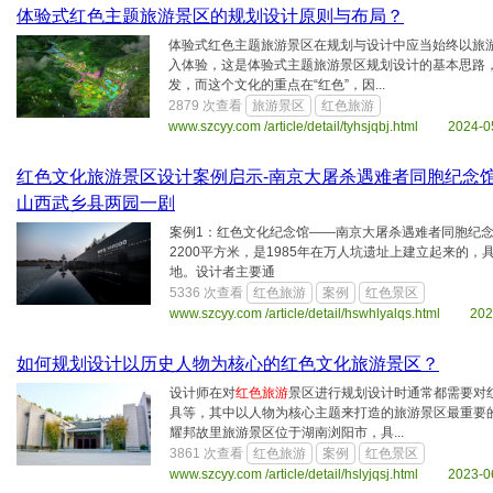
体验式红色主题旅游景区的规划设计原则与布局？
体验式红色主题旅游景区在规划与设计中应当始终以旅
入体验，这是体验式主题旅游景区规划设计的基本思路，
发，而这个文化的重点在“红色”，因...
2879 次查看
旅游景区
红色旅游
www.szcyy.com /article/detail/tyhsjqbj.html 2024-0
红色文化旅游景区设计案例启示-南京大屠杀遇难者同胞纪念馆
山西武乡县两园一剧
案例1：红色文化纪念馆——南京大屠杀遇难者同胞纪
2200平方米，是1985年在万人坑遗址上建立起来的
地。设计者主要通
5336 次查看
红色旅游
案例
红色景区
www.szcyy.com /article/detail/hswhlyalqs.html 20
如何规划设计以历史人物为核心的红色文化旅游景区？
设计师在对
红色旅游
景区进行规划设计时通常都需要对
具等，其中以人物为核心主题来打造的旅游景区最重要的
耀邦故里旅游景区位于湖南浏阳市，具...
3861 次查看
红色旅游
案例
红色景区
www.szcyy.com /article/detail/hslyjqsj.html 2023-0