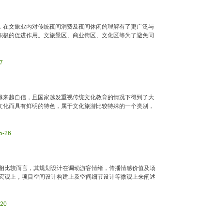
，在文旅业内对传统夜间消费及夜间休闲的理解有了更广泛与
积极的促进作用。文旅景区、商业街区、文化区等为了避免同
7
越来越自信，且国家越发重视传统文化教育的情况下得到了大
文化而具有鲜明的特色，属于文化旅游比较特殊的一个类别，
5-26
相比较而言，其规划设计在调动游客情绪，传播情感价值及场
宏观上，项目空间设计构建上及空间细节设计等微观上来阐述
-20