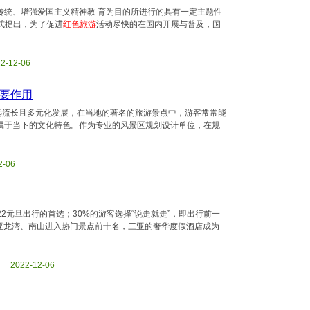
传统、增强爱国主义精神教 育为目的所进行的具有一定主题性
式提出，为了促进
红色旅游
活动尽快的在国内开展与普及，国
22-12-06
要作用
远流长且多元化发展，在当地的著名的旅游景点中，游客常常能
属于当下的文化特色。作为专业的风景区规划设计单位，在规
2-06
2元旦出行的首选；30%的游客选择“说走就走”，即出行前一
亚龙湾、南山进入热门景点前十名，三亚的奢华度假酒店成为
tml 2022-12-06