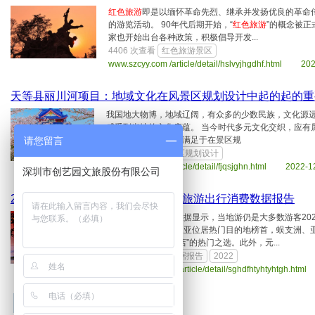
红色旅游
即是以缅怀革命先烈、继承并发扬优良的革命
的游览活动。 90年代后期开始，“
红色旅游
”的概念被正
家也开始出台各种政策，积极倡导开发...
4406 次查看
红色旅游景区
www.szcyy.com /article/detail/hslvyjhgdhf.html 20
天等县丽川河项目：地域文化在风景区规划设计中起的起的重
我国地大物博，地域辽阔，有众多的少数民族，文化源
感受到当地的文化底蕴。 当今时代多元文化交织，应有
请您留言
划设计时，我们不能满足于在景区规
3176 次查看
风景区规划设计
www.szcyy.com /article/detail/fjqsjghn.html 2022-1
深圳市创艺园文旅股份有限公司
2022年元旦假期，全国各省份城市旅游出行消费数据报告
据马蜂窝旅游大数据显示，当地游仍是大多数游客202
天才预订酒店；三亚位居热门目的地榜首，蜈支洲、
年轻人跨年“宅酒店”的热门之选。此外，元...
6974 次查看
数据报告
2022
www.szcyy.com /article/detail/sghdfhtyhtyhtgh.h
1
2
3
4