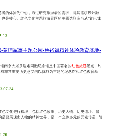
游者的体验为中心，通过研究旅游者的需求，将其需求设计融
也是核心。红色文化主题旅游景区的主题选取应当从“文化”出
5-13
-黄埔军事主题公园-焦裕禄精神体验教育基地-
念馆南京大屠杀遇难同胞纪念馆是中国著名的
红色旅游
景点，约
，具有非常重要历史意义的以抗战为主题的纪念馆和红色教育基
23-07-24
红色文化进行梳理，包括红色故事、历史人物、历史遗址、器
是要展现出人物的精神世界，是一个立体多元的元素传递...胡
6-26