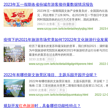
2023年五一假期各省份城市游客接待量数据情况报告
2023年五一假期我国文旅产业恢复良好，全国国内出游总计2
元，同比增长了128.90%。在2023年五一节假日
同时我国高铁的出行方式非常便利，因此游客的...
28823 次查看
五一旅游数据
www.szcyy.com /article/detail/wylysjbg.html 2023-
疫情下的2021年旅游市场究竟如何?2022年文化旅游行业发
经历了最漫长的复苏和最深刻的变革，我们挥别2021；满怀最
为中国旅游研究院院长戴斌对2021年旅游经济运行分析与202
最漫长的复苏在过去两年的时间里...
3233 次查看
2022
www.szcyy.com /article/detail/dgdgnhtyerere.html 2022-
2022年有哪些新文旅景区项目、主题乐园开园开业呢？
2022年有哪些新的文旅景区项目、主题乐园开园、开业呢？ 三
海南·三亚 三亚丝路欢乐世界二期项目项目总投资11.5亿元
10930 次查看
2022
开业
www.szcyy.com /article/detail/jquxmkaiuy.html 2022-12-
规划开发
红色旅游
时，具备哪些功能性特点？