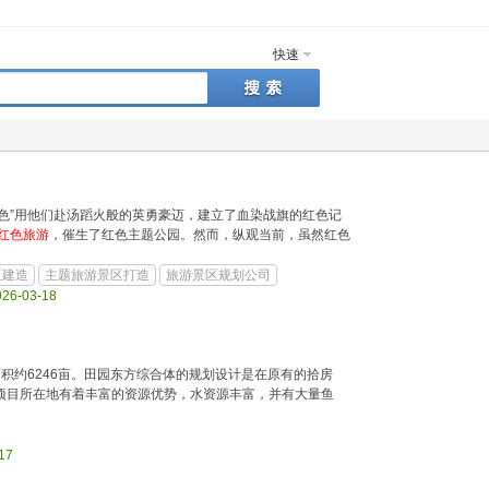
快速
红色”用他们赴汤蹈火般的英勇豪迈，建立了血染战旗的红色记
红色旅游
，催生了红色主题公园。然而，纵观当前，虽然红色
区建造
主题旅游景区打造
旅游景区规划公司
026-03-18
积约6246亩。田园东方综合体的规划设计是在原有的拾房
项目所在地有着丰富的资源优势，水资源丰富，并有大量鱼
-17