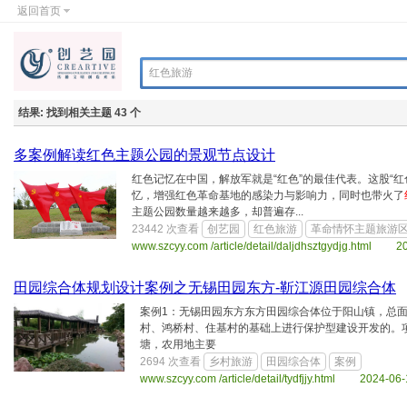
返回首页
结果:
找到相关主题 43 个
多案例解读红色主题公园的景观节点设计
红色记忆在中国，解放军就是“红色”的最佳代表。这股“
忆，增强红色革命基地的感染力与影响力，同时也带火了
主题公园数量越来越多，却普遍存...
23442 次查看
创艺园
红色旅游
革命情怀主题旅游
www.szcyy.com /article/detail/daljdhsztgydjg.html 2
田园综合体规划设计案例之无锡田园东方-靳江源田园综合体
案例1：无锡田园东方东方田园综合体位于阳山镇，总面
村、鸿桥村、住基村的基础上进行保护型建设开发的。
塘，农用地主要
2694 次查看
乡村旅游
田园综合体
案例
www.szcyy.com /article/detail/tydfjjy.html 2024-06