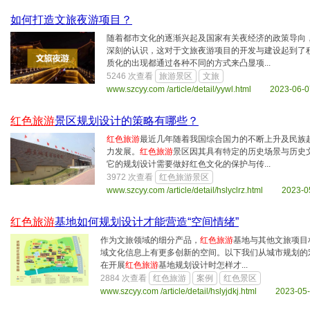
如何打造文旅夜游项目？
随着都市文化的逐渐兴起及国家有关夜经济的政策导向
深刻的认识，这对于文旅夜游项目的开发与建设起到了
质化的出现都通过各种不同的方式来凸显项...
5246 次查看
旅游景区
文旅
www.szcyy.com /article/detail/yywl.html 2023-06-0
红色旅游
景区规划设计的策略有哪些？
红色旅游
最近几年随着我国综合国力的不断上升及民族
力发展。
红色旅游
景区因其具有特定的历史场景与历史
它的规划设计需要做好红色文化的保护与传...
3972 次查看
红色旅游景区
www.szcyy.com /article/detail/hslyclrz.html 2023-0
红色旅游
基地如何规划设计才能营造“空间情绪”
作为文旅领域的细分产品，
红色旅游
基地与其他文旅项目
域文化信息上有更多创新的空间。以下我们从城市规划的
在开展
红色旅游
基地规划设计时怎样才...
2884 次查看
红色旅游
案例
红色景区
www.szcyy.com /article/detail/hslyjdkj.html 2023-05