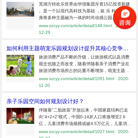
芜湖方特欢乐世界由华强集团斥资15亿投资新建
。是一个以现代高科技为基础 ，娱 乐 科教于一
身将多种主题融为一体的时尚动感公园。堪称“国
际一流，国内仅有”。公园占地124.7万平方米。
www.szcyy.com/article/detail/148.html
2020-
公司承接了该项目部分工程,公司全体人员秉承质
12-29
量第一，服务
如何利用主题萌宠乐园规划设计提升其核心竞争
力！
旅游消费产品不断的升级，让旅游模式以及消费
观念也随之而改变，随着伴随着亲子消费产业在
旅游消费市场所占的比重不断增加，萌宠主题乐
园因为覆盖全年龄层的主题元素而受到亲子家庭
www.szcyy.com/article/detail/1091.html
2020-
游客的热烈欢迎。近年来，主题萌宠乐园发展规
11-20
模不
亲子乐园空间如何规划设计好？
伴随着“二胎政策”开放以来，中国家庭结构已走
向“4+2+2”模式，中国0-14岁人口将激增至2.6
亿，儿童消费市场规模或破4.5万亿元，儿童消费
潜力将对儿童产业发展起到极大地推动作用，无
www.szcyy.com/article/detail/1027.html
2020-
疑将引爆儿童消费市场新一轮的“淘金热”。 在