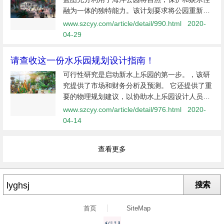
融为一体的独特能力。该计划要求将公园重新发
展为七个以冒险为主题的体验区，计划将引入一
www.szcyy.com/article/detail/990.html
2020-
系列新景点和高科技刺激性游乐设施，包括惊人
04-29
的许多自定进度的互动游乐设施。新...
请查收这一份水乐园规划设计指南！
可行性研究是启动新水上乐园的第一步。，该研
究提供了市场和财务分析及预测。 它还提供了重
要的物理规划建议，以协助水上乐园设计人员。
设计必须符合市场需求和预期现金流，这一点至
www.szcyy.com/article/detail/976.html
2020-
关重要。 这些物理计划指南需要在开始建造和建
04-14
造之前就位。 设
查看更多
搜索
首页
SiteMap