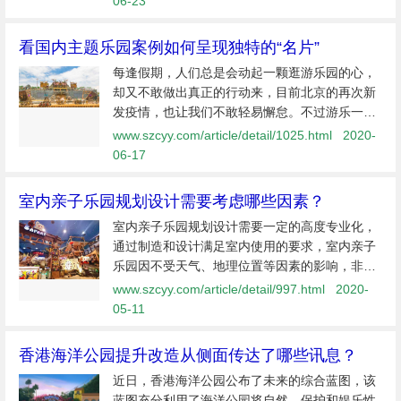
06-23
看国内主题乐园案例如何呈现独特的“名片”
每逢假期，人们总是会动起一颗逛游乐园的心，
却又不敢做出真正的行动来，目前北京的再次新
发疫情，也让我们不敢轻易懈怠。不过游乐一直
是假期日的重点娱乐方式之一，现如今的主题乐
www.szcyy.com/article/detail/1025.html
2020-
园有本土派和海外派两个品类划分。后者路途遥
06-17
远、门票价格高昂，直接导致游客的...
室内亲子乐园规划设计需要考虑哪些因素？
室内亲子乐园规划设计需要一定的高度专业化，
通过制造和设计满足室内使用的要求，室内亲子
乐园因不受天气、地理位置等因素的影响，非常
受孩子和投资者的欢迎。对于孩子来说，这是一
www.szcyy.com/article/detail/997.html
2020-
个一年四季都可以玩耍的天地；对于投资者来
05-11
说，这是一个365天都可以经营盈利的...
香港海洋公园提升改造从侧面传达了哪些讯息？
近日，香港海洋公园公布了未来的综合蓝图，该
蓝图充分利用了海洋公园将自然，保护和娱乐性