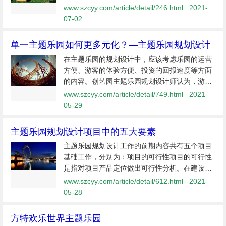
许可以为您的亲子业态项目带来启发。
www.szcyy.com/article/detail/246.html
2021-
07-02
单一主题乐园如何更多元化？—主题乐园规划设计
在主题乐园的规划设计中，应该考虑乐园的运营
方便、游客的体验方便、投资的回报速度等方面
的内容。创艺园主题乐园规划设计师认为，游客
体验的规划设计对乐园的成败具有至关重要的作
www.szcyy.com/article/detail/749.html
2021-
用。对于如何进行游客体验设计，创艺园推出“五
05-29
位一体的游客体验体系” 模型
主题乐园规划设计项目中的五大要素
主题乐园规划设计工作的前期内容共有五个项目
基础工作，分别为：项目的可行性项目的可行性
是指对项目产品定位做出可行性分析。在建设一
个项目时，我们肯定会面临在哪儿建、建什么
www.szcyy.com/article/detail/612.html
2021-
样、多大规模、投资额是多少等问题。最初我们
05-28
是靠可行性分析报告
方特欢乐世界​主题乐园