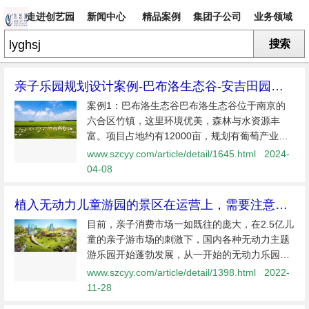
走进创艺园
新闻中心
精品案例
集团子公司
业务领域
搜索
专题
亲子乐园规划设计案例-巴布洛生态谷-安吉田园嘉
乐比-泰迪农场
案例1：巴布洛生态谷巴布洛生态谷位于南京的
六合区竹镇，这里环境优美，森林与水资源丰
富。项目占地约有12000亩，规划有葡萄产业
园、现代都市牧场科技产业园和现代农业文化体
www.szcyy.com/article/detail/1645.html
2024-
验产业园。规划设计者根据项目自然资源和优越
04-08
的地理位置力图将这里打造成一个度假观
植入无动力儿童游园的景区在运营上，需要注意哪
些要点呢？
目前，亲子消费市场一如既往的庞大，在2.5亿儿
童的亲子游市场的刺激下，国内各种无动力主题
游乐园开始蓬勃发展，从一开始的无动力乐园的
1.0时代，比如跷跷板、滑梯、砖筒等很固化的设
www.szcyy.com/article/detail/1398.html
2022-
备设施，到如今以设计为驱动的2.0时代，主题更
11-28
加精确化，趣味性、互动性更