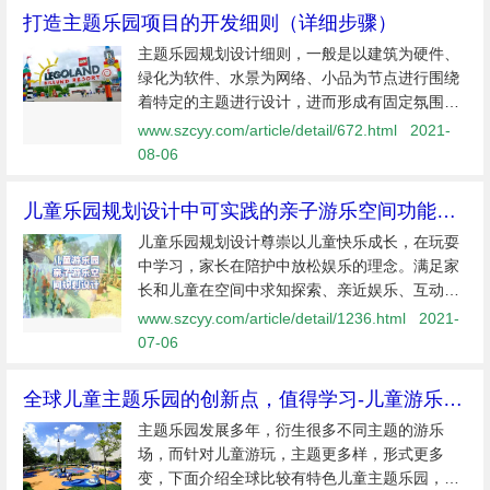
打造主题乐园项目的开发细则（详细步骤）
主题乐园规划设计细则，一般是以建筑为硬件、
绿化为软件、水景为网络、小品为节点进行围绕
着特定的主题进行设计，进而形成有固定氛围的
主题区，进而对主题产生共鸣，靠景观所塑造的
www.szcyy.com/article/detail/672.html
2021-
整体气氛才能完美地传达给游客，让游客在接近
08-06
自然中放松紧张的情绪,达到主题乐...
儿童乐园规划设计中可实践的亲子游乐空间功能分
区规划示例
儿童乐园规划设计尊崇以儿童快乐成长，在玩耍
中学习，家长在陪护中放松娱乐的理念。满足家
长和儿童在空间中求知探索、亲近娱乐、互动等
基本需求。本文以杭州少年儿童公园为载体，研
www.szcyy.com/article/detail/1236.html
2021-
究儿童乐园中适合亲子双方沟通玩耍的亲子互动
07-06
区的设计，并进
全球儿童主题乐园的创新点，值得学习-儿童游乐场
设计
主题乐园发展多年，衍生很多不同主题的游乐
场，而针对儿童游玩，主题更多样，形式更多
变，下面介绍全球比较有特色儿童主题乐园，或