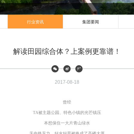
行业资讯
集团要闻
解读田园综合体？上案例更靠谱！
2017-08-18
曾经
TA被主题公园、特色小镇的光芒镇压
本想保住一大片青山绿水
无奈终无力，好水好景被换成了高楼大厦