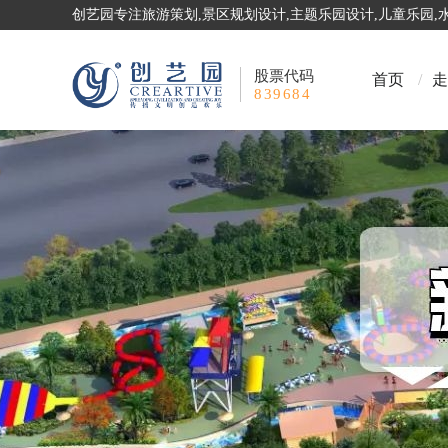
创艺园专注旅游策划,景区规划设计,主题乐园设计,儿童乐园
股票代码
首页
/
走
839684