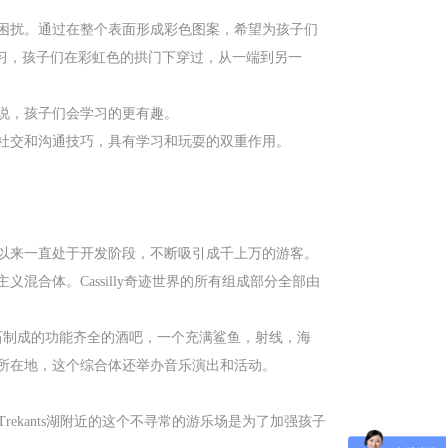
困扰。通过在整个表面形成彩色图案，希望为孩子们
习，孩子们在彩虹色的拱门下穿过，从一端到另一
说，孩子们会学习的更有趣。
社交和沟通技巧，具有学习和玩耍的双重作用。
年以来一直处于开发阶段，不断吸引成千上万的游客。
合体。Cassilly奇迹世界的所有组成部分全部由
石制成的功能齐全的酒吧，一个充满鲨鱼，射线，海
所在地，这个综合体还举办音乐演出和活动。
Trekants湖附近的这个不寻常的游乐场是为了加强孩子