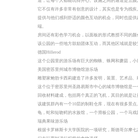
道，让每个人都能玩得开心。设施之间的通道是五颜
它不仅有许多非常有创意的设计，其实也是专为残疾
提供与他们感到舒适的颜色互动的机会，同时也提供
端。
房间还有彩色学习机会，以面板的形式教授不同的颜
该公园的一些地方鼓励团体互动，而其他区域就是较
德国Hillerod
这个公园里的游乐场有巨大的蜘蛛、蛛网和蘑菇，小
美国密苏里州城市博物馆游乐场
雕塑家鲍勃卡西莉建造了许多发明，装置、艺术品、
这个位于密苏里州圣路易斯市中心的城市博物馆是一个
回收材料建成，包括两个真正的飞机，其目的就是让
该建筑群内有一个10层的制鞋仓库，现在有很多景
龟，蛇和短吻鳄的水族馆，一个滑板公园，一个马戏
瑞典果味游乐场
根据卡罗林斯卡大学医院的一项研究，斯德哥尔摩七岁儿童的