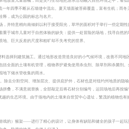
单地放置儿童器械，而是灵巧生动地把游乐活动融入自然环境之中，看似
细流一年四季不断从石墙缝中流出。夏天墙面被苔藓覆盖，富有生机；而冬
诠释，成为公园的标志与名片。
场，并特意稍向南倾斜以利于接受阳光，草坪的面积对于举行一些定期性
着重于城市儿童对于自然体验的缺失：提供一处冒险的场地，找寻自然的
质地、巨大反差的尺度和粗旷却不失考究的世界。
，从材料选择到建筑施工。通过地形改造营造良好的小气候环境，改善不同
包括全面的土壤有机管理，植物养护避免使用杀虫剂、除草剂和杀菌剂。
园地下储水管收集的雨水。
石场。除去分割空间、增加层次、提供庇护外，石材也是对纽约州地质的隐
场拼叠，不满意就替换，全部敲定后将石材分别编号，运回场地后再按编
了优越的生态环境。由于场地内的土壤来自世贸中心遗址，繁茂的植物也有
游戏的）猴架——进行了精心的设计，让身体有缺陷和健全的孩子一起玩