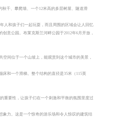
的秋千、攀爬墙、一个12米高的多层树屋、隧道滑
励成年人和孩子们一起玩耍，而且周围的区域会让人回忆
意公园。布莱克斯兰河畔公园于2012年6月开放，
个公共空间位于一个山坡上，能观赏到这个城市的美景，
和一个滑梯。整个结构的直径是35米（115英
中的重要性，让孩子们在一个刺激和平衡的氛围里度过
想象力。这是一个惊奇的游乐场和令人惊叹的建筑结