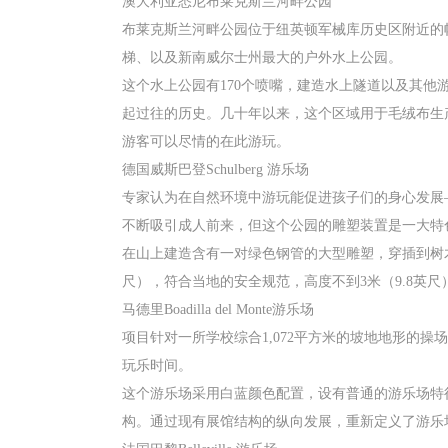
澳大利亚悉尼布莱克斯兰河畔公园
布莱克斯兰河畔公园位于纽英顿军械库历史区附近的
梯、以及新南威尔士州最大的户外水上公园。
这个水上公园有170个喷嘴，建造水上隧道以及其他
起过往的历史。几十年以来，这个区域用于毛绒布生产
游客可以尽情的在此游玩。
德国威斯巴登Schulberg 游乐场
专家认为在自然环境中游玩能促进孩子们的身心发展—
不断吸引成人前来，但这个公园的雕塑装置是一大特
在山上建造含有一对绿色钢管的大型雕塑，穿插到树木
尺），符合当地的安全规范，高度不到3米（9.8英尺
马德里Boadilla del Monte游乐场
项目针对一所学校综合1,072平方米的坡地地形的
玩乐时间。
这个游乐场采用白蓝颜色配置，设有普通的游乐场特
构。通过现有展馆结构的纵向发展，重新定义了游乐