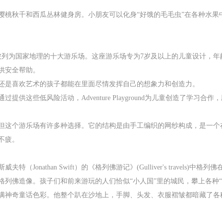
樱桃秋千和西瓜丛林健身房。小朋友可以化身“好饿的毛毛虫”在各种水果
erience计划之一，已被列为国家地理的十大游乐场。这座游乐场专为7岁及以上的
供安全帮助。
还是喜欢艺术的孩子都能在里面尽情发挥自己的想象力和创造力。
供这些低风险活动，Adventure Playground为儿童创造了学习
但这个游乐场有许多种选择。它的结构是由手工编织的网纱构成，是一个
不疲。
onathan Swift）的《格列佛游记》(Gulliver's travel
列佛造像。孩子们和前来游玩的人们恰似“小人国”里的城民，攀上各种“
满神奇童话色彩。他整个趴在沙地上，手脚、头发、衣服褶皱都暗藏了各