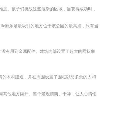
难度。孩子们挑战这些混杂的区域，当获得成功时，
ille游乐场最吸引的地方位于该公园的最高点，只有当
成，完全没有用到金属配件。建筑内部设置了超大的网状攀
域风情的木材建造，并在周围设置了围栏以防多余的人和
与其他地方隔开。整个景观清爽、干净，让人心情愉