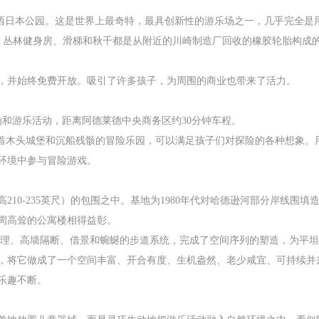
就是西日本公园。这是世界上最奇特，最具创新性的游乐场之一，几乎完全是
是哥斯拉、丛林健身房、滑梯和秋千都是从附近的川崎制造厂回收的橡胶轮胎
，并始终免费开放。吸引了许多孩子，为周围的商业也带来了活力。
和游乐活动，距离阿德莱德中央商务区约30分钟车程。
有着木头城堡和沉船残骸的冒险乐园，可以满足孩子们对探险的各种想象。
环境中参与冒险游戏。
210-235英尺）的包围之中。基地为1980年代对哈德逊河部分岸线围
周高耸的公寓楼相得益彰。
形处理、高墙隔断、借景和蜿蜒的步道系统，完成了空间序列的塑造，为平
，将它做成了一个空间丰富、开合有度、生机盎然、老少咸宜、可持续并
乐趣不断。