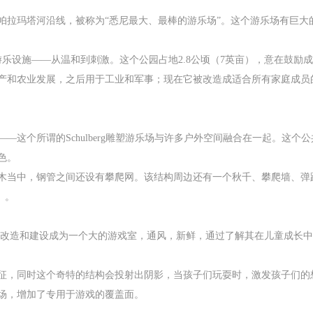
帕拉玛塔河沿线，被称为“悉尼最大、最棒的游乐场”。这个游乐场有巨大
游乐设施——从温和到刺激。这个公园占地2.8公顷（7英亩），意在鼓
和农业发展，之后用于工业和军事；现在它被改造成适合所有家庭成员的创
—这个所谓的Schulberg雕塑游乐场与许多户外空间融合在一起。这
色。
当中，钢管之间还设有攀爬网。该结构周边还有一个秋千、攀爬墙、弹蹦床
）。
操场改造和建设成为一个大的游戏室，通风，新鲜，通过了解其在儿童成长
征，同时这个奇特的结构会投射出阴影，当孩子们玩耍时，激发孩子们的
场，增加了专用于游戏的覆盖面。