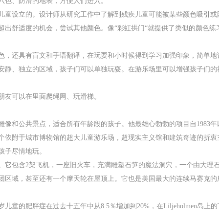
六色、防滑的地表，方便人们进入。
儿童设立的。设计师从研究工作中了解到残疾儿童可能被某些颜色吸引或
超出舒适度的机会，尝试其他颜色。像“彩虹拱门“就提供了类似的颜色练
色，还具有盲文和手语翻译，在玩耍和小时候得到学习加强印象，简单地
安静、独立的区域，孩子们可以单独玩耍。在游乐场里可以增强孩子们的
朋友可以在里面爬绳网、玩滑梯。
雕像和公共景点，适合所有年龄段的孩子。他最雄心勃勃的项目自1983
依附于城市博物馆的超大儿童游乐场，超现实主义馆和建筑奇迹的折衷主义混
孩子尽情地玩。
点。它包含2架飞机，一座旧火车，充满雕塑石笋的魔法洞穴，一个由大理
团区域，甚至还有一个摩天轮在屋顶上。它也是美国最大的连续马赛克的
肥胖症在过去十五年中从8.5％增加到20%，在Liljeholmen岛上的