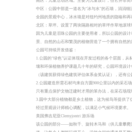
南区：儿童活动区域。主要为儿童设计，但它并非简
中区：公园中部是一道名为“冰与水”的石墙，涓涓
全园的景观中心，冰水墙是对纽约州地质的隐喻和再
北区：草坪。设置了两块隔路相对的草坪作草地滚球
因为儿童是泪珠公园的主要使用者，所以公园的设计
景、自然的山石和繁茂的植物营造了一个拥有自然的
公园可持续开发借鉴：
1.公园的“绿色”认证体现在开发过程的各个层面
壤和环保植物养护课题几十年的研究，公园环境设计
（该建筑获得绿色建筑评估体系金奖认证），还有公
2.公园建造所需石材均来自方圆900公里以内的采
只有重点保护文物迁建时才用的笨办法，在采石场现
3.园中大部分植物都是乡土植物，这为候鸟等提供
经过景观设计师精心调配，以满足小气候环境要求。
美国弗吉尼亚Clemyjontri 游乐场
该公园的部分——如秋千、旋转木马和（供儿童攀爬