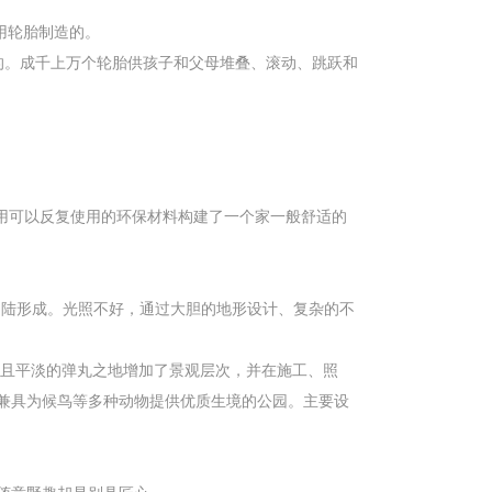
用轮胎制造的。
构成的。成千上万个轮胎供孩子和父母堆叠、滚动、跳跃和
用可以反复使用的环保材料构建了一个家一般舒适的
填造陆形成。光照不好，通过大胆的地形设计、复杂的不
坦且平淡的弹丸之地增加了景观层次，并在施工、照
兼具为候鸟等多种动物提供优质生境的公园。主要设