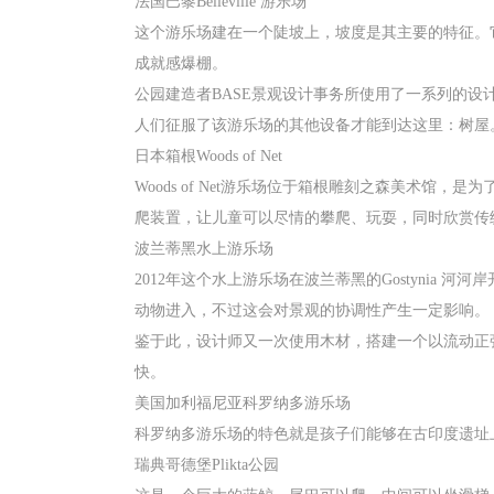
法国巴黎Belleville 游乐场
这个游乐场建在一个陡坡上，坡度是其主要的特征。
成就感爆棚。
公园建造者BASE景观设计事务所使用了一系列的设计
人们征服了该游乐场的其他设备才能到达这里：树屋
日本箱根Woods of Net
Woods of Net游乐场位于箱根雕刻之森美术馆
爬装置，让儿童可以尽情的攀爬、玩耍，同时欣赏传
波兰蒂黑水上游乐场
2012年这个水上游乐场在波兰蒂黑的Gostyni
动物进入，不过这会对景观的协调性产生一定影响。
鉴于此，设计师又一次使用木材，搭建一个以流动正
快。
美国加利福尼亚科罗纳多游乐场
科罗纳多游乐场的特色就是孩子们能够在古印度遗址
瑞典哥德堡Plikta公园