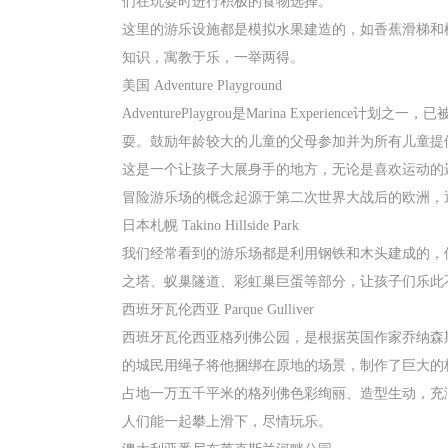
们在玩耍时进行积极的食物选择。
这里的游乐设施都是模拟水果建造的，如香蕉滑梯和
知识，寓教于乐，一举两得。
美国 Adventure Playground
AdventurePlaygrou是Marina Exp
耍。鼓励年龄较大的儿童的父母参加并为所有儿童提
这是一个让孩子大展身手的地方，无论是喜欢运动的
冒险游乐场的概念起源于第二次世界大战后的欧洲，通过提
日本札幌 Takino Hillside Park
我们经常看到的游乐场都是利用钢铁和木头建成的，
之塔、蚁巢隧道、彩虹巢巨蛋等部分，让孩子们乐此
西班牙瓦伦西亚 Parque Gulliver
西班牙瓦伦西亚格列佛公园，是根据英国作家乔纳森斯威夫特（J
的城民用绳子将他捆绑在原地的场景，制作了巨大的格
占地一万五千平米的格列佛色彩绚丽、造型生动，充
人们能一起攀上滑下，尽情玩乐。