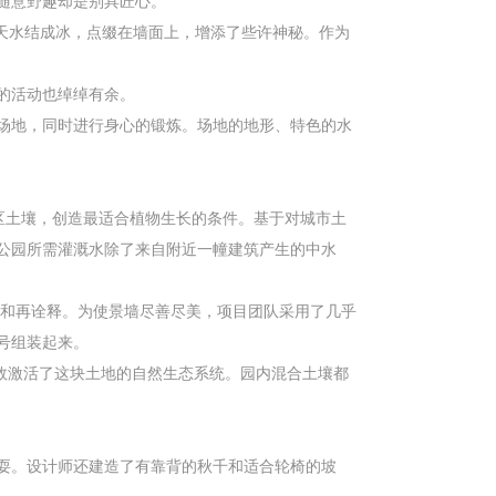
随意野趣却是别具匠心。
天水结成冰，点缀在墙面上，增添了些许神秘。作为
的活动也绰绰有余。
场地，同时进行身心的锻炼。场地的地形、特色的水
地区土壤，创造最适合植物生长的条件。基于对城市土
公园所需灌溉水除了来自附近一幢建筑产生的中水
喻和再诠释。为使景墙尽善尽美，项目团队采用了几乎
号组装起来。
效激活了这块土地的自然生态系统。园内混合土壤都
耍。设计师还建造了有靠背的秋千和适合轮椅的坡