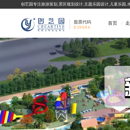
创艺园专注旅游策划,景区规划设计,主题乐园设计,儿童乐园
股票代码
首页
/
走
839684