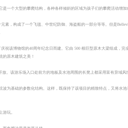
它是一个大型的攀爬结构，各种各样倾斜的区域为孩子们的攀爬活动增加
元素，构成了一个飞毯、中世纪防御、海盗船的一部分等等。但是Bellev
。
，是为了庆祝该博物馆的40周年纪念日而建。它由 500 根巨型原木大梁组
统的原木建筑之美！
a 河河岸开放。该游乐场入口处前方的地板及水池周围的长凳上都采用富有异
弦波为基础的参数化结构。这样，既保持了该项目的精致特点，又将水池
上游玩。