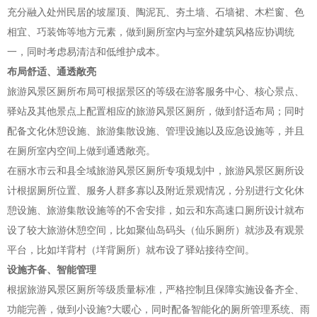
充分融入处州民居的坡屋顶、陶泥瓦、夯土墙、石墙裙、木栏窗、色
相宜、巧装饰等地方元素，做到厕所室内与室外建筑风格应协调统
一，同时考虑易清洁和低维护成本。
布局舒适、通透敞亮
旅游风景区厕所布局可根据景区的等级在游客服务中心、核心景点、
驿站及其他景点上配置相应的旅游风景区厕所，做到舒适布局；同时
配备文化休憩设施、旅游集散设施、管理设施以及应急设施等，并且
在厕所室内空间上做到通透敞亮。
在丽水市云和县全域旅游风景区厕所专项规划中，旅游风景区厕所设
计根据厕所位置、服务人群多寡以及附近景观情况，分别进行文化休
憩设施、旅游集散设施等的不舍安排，如云和东高速口厕所设计就布
设了较大旅游休憩空间，比如聚仙岛码头（仙乐厕所）就涉及有观景
平台，比如垟背村（垟背厕所）就布设了驿站接待空间。
设施齐备、智能管理
根据旅游风景区厕所等级质量标准，严格控制且保障实施设备齐全、
功能完善，做到小设施?大暖心，同时配备智能化的厕所管理系统、雨