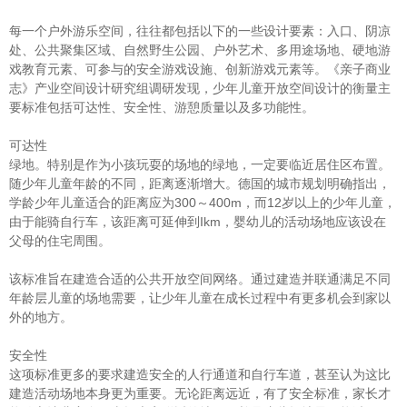
每一个户外游乐空间，往往都包括以下的一些设计要素：入口、阴凉
处、公共聚集区域、自然野生公园、户外艺术、多用途场地、硬地游
戏教育元素、可参与的安全游戏设施、创新游戏元素等。《亲子商业
志》产业空间设计研究组调研发现，少年儿童开放空间设计的衡量主
要标准包括可达性、安全性、游憩质量以及多功能性。
可达性
绿地。特别是作为小孩玩耍的场地的绿地，一定要临近居住区布置。
随少年儿童年龄的不同，距离逐渐增大。德国的城市规划明确指出，
学龄少年儿童适合的距离应为300～400m，而12岁以上的少年儿童，
由于能骑自行车，该距离可延伸到Ikm，婴幼儿的活动场地应该设在
父母的住宅周围。
该标准旨在建造合适的公共开放空间网络。通过建造并联通满足不同
年龄层儿童的场地需要，让少年儿童在成长过程中有更多机会到家以
外的地方。
安全性
这项标准更多的要求建造安全的人行通道和自行车道，甚至认为这比
建造活动场地本身更为重要。无论距离远近，有了安全标准，家长才