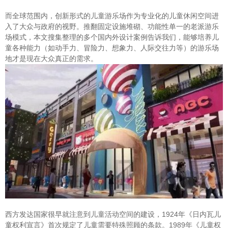
而全球范围内，创新形式的儿童游乐场作为专业化的儿童休闲空间进
入了大众与政府的视野。推翻固定设施堆砌、功能性单一的老派游乐
场模式，本文搜集整理的多个国内外设计案例告诉我们，能够培养儿
童各种能力（如动手力、冒险力、想象力、人际交往力等）的游乐场
地才是现在大众真正的需求。
西方发达国家很早就注意到儿童活动空间的建设，1924年《日内瓦儿
童权利宣言》首次规定了儿童需要特殊照顾的条款。1989年《儿童权