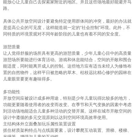
能放心让儿童自己去探索家附近的地区。并且这些场地最好能避开马
路。
具体公共开放空间设计要避免特定使用群体间的冲突，最好的办法就
是提高公众的可见度，这样能造就一定的“社会控制”环境。此外，不
同特质的环境景观对不同年龄阶段的儿童也有着不同的安全度。
游憩质量
让人觉得舒服的场所具有更高的游憩质量，少年儿童心目中的高质量
游憩场所要能进行体育活动。游戏和休息能结合，空间的开敞和围合
能适度，同时能离开成人的控制。这些地方应有适当未经人为修饰布
置的自然物件，这样平日被忽略的草木、枯枝远比精心修护的园林在
儿童眼里要更有趣味得多。
多功能性
开放空间应被设计成多种用途，特别是少年儿童玩得比较多的地方，
功能更要随着使用者的改变而改变。在季节和天气变换的因素中考虑
到活动场地能适合儿童多种活动的交替开展。这样在城市开敞空间的
设计中遵循的多元交混原则以达到空间环境高效率使用。
主结构体外立面叠加玩乐属性装置设置
抓住材质架构特点与点线面要素，设计攀爬互动装置、滑梯、楼梯、
吊绳等，增强与儿童的互动性。