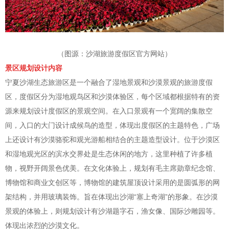
（图源：沙湖旅游度假区官方网站）
景区规划设计内容
宁夏沙湖生态旅游区是一个融合了湿地景观和沙漠景观的旅游度假
区，度假区分为湿地观鸟区和沙漠体验区，每个区域都根据特有的资
源来规划设计度假区的景观空间。在入口景观有一个宽阔的集散空
间，入口的大门设计成候鸟的造型，体现出度假区的主题特色，广场
上还设计有沙漠骆驼和观光游船相结合的主题造型设计。位于沙漠区
和湿地观光区的滨水交界处是生态休闲的地方，这里种植了许多植
物，视野开阔景色优美。在文化体验上，规划有毛主席勋章纪念馆、
博物馆和商业文创区等，博物馆的建筑屋顶设计采用的是圆弧形的网
架结构，并用玻璃装饰。旨在体现出沙湖“塞上奇湖”的形象。在沙漠
景观的体验上，则规划设计有沙湖题字石，渔女像、国际沙雕园等。
体现出浓烈的沙漠文化。