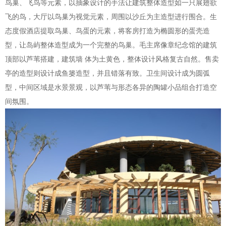
鸟巢、飞鸟等元素，以抽象设计的手法让建筑整体造型如一只展翅欲
飞的鸟，大厅以鸟巢为视觉元素，周围以沙丘为主造型进行围合。生
态度假酒店提取鸟巢、鸟蛋的元素，将客房打造为椭圆形的蛋壳造
型，让岛屿整体造型成为一个完整的鸟巢。毛主席像章纪念馆的建筑
顶部以芦苇搭建，建筑墙 体为土黄色，整体设计风格复古自然。售卖
亭的造型则设计成鱼篓造型，并且错落有致。卫生间设计成为圆弧
型，中间区域是水景景观，以芦苇与形态各异的陶罐小品组合打造空
间氛围。