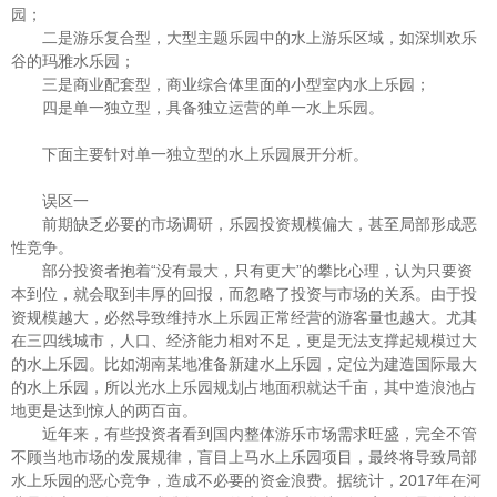
园；
二是游乐复合型，大型主题乐园中的水上游乐区域，如深圳欢乐
谷的玛雅水乐园；
三是商业配套型，商业综合体里面的小型室内水上乐园；
四是单一独立型，具备独立运营的单一水上乐园。
下面主要针对单一独立型的水上乐园展开分析。
误区一
前期缺乏必要的市场调研，乐园投资规模偏大，甚至局部形成恶
性竞争。
部分投资者抱着“没有最大，只有更大”的攀比心理，认为只要资
本到位，就会取到丰厚的回报，而忽略了投资与市场的关系。由于投
资规模越大，必然导致维持水上乐园正常经营的游客量也越大。尤其
在三四线城市，人口、经济能力相对不足，更是无法支撑起规模过大
的水上乐园。比如湖南某地准备新建水上乐园，定位为建造国际最大
的水上乐园，所以光水上乐园规划占地面积就达千亩，其中造浪池占
地更是达到惊人的两百亩。
近年来，有些投资者看到国内整体游乐市场需求旺盛，完全不管
不顾当地市场的发展规律，盲目上马水上乐园项目，最终将导致局部
水上乐园的恶心竞争，造成不必要的资金浪费。据统计，2017年在河