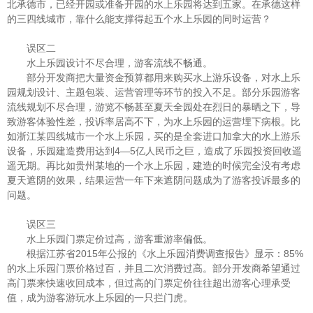
北承德市，已经开园或准备开园的水上乐园将达到五家。在承德这样
的三四线城市，靠什么能支撑得起五个水上乐园的同时运营？
误区二
水上乐园设计不尽合理，游客流线不畅通。
部分开发商把大量资金预算都用来购买水上游乐设备，对水上乐
园规划设计、主题包装、运营管理等环节的投入不足。部分乐园游客
流线规划不尽合理，游览不畅甚至夏天全园处在烈日的暴晒之下，导
致游客体验性差，投诉率居高不下，为水上乐园的运营埋下病根。比
如浙江某四线城市一个水上乐园，买的是全套进口加拿大的水上游乐
设备，乐园建造费用达到4—5亿人民币之巨，造成了乐园投资回收遥
遥无期。再比如贵州某地的一个水上乐园，建造的时候完全没有考虑
夏天遮阴的效果，结果运营一年下来遮阴问题成为了游客投诉最多的
问题。
误区三
水上乐园门票定价过高，游客重游率偏低。
根据江苏省2015年公报的《水上乐园消费调查报告》显示：85%
的水上乐园门票价格过百，并且二次消费过高。部分开发商希望通过
高门票来快速收回成本，但过高的门票定价往往超出游客心理承受
值，成为游客游玩水上乐园的一只拦门虎。