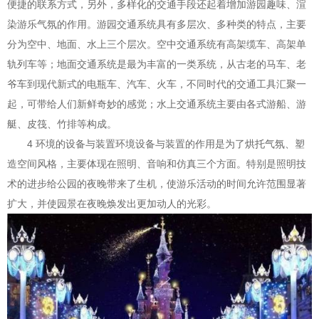
便捷的联系方式，另外，多样化的交通手段还起着增加游园趣味、渲
染游乐气氛的作用。游园交通系统具有多层次、多种类的特点，主要
分为空中、地面、水上三个层次。空中交通系统有高架缆车、高架单
轨列车等；地面交通系统是最为丰富的一类系统，从古老的马车、老
爷车到现代新式的电瓶车、汽车、火车，不同时代的交通工具汇聚一
起，可带给人们新鲜奇妙的感觉；水上交通系统主要由各式游船、游
艇、皮筏、竹排等构成。
4 环境的设备与装置环境设备与装置的作用是为了烘托气氛、塑
造空间风格，主要体现在照明、音响和仿真三个方面。特别是照明技
术的进步给公园的夜晚带来了生机，使游乐活动的时间允许范围显著
扩大，并使园景在夜晚焕发出更加动人的光彩。