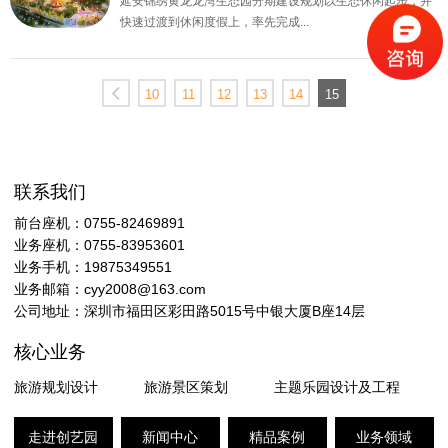
延安锦绣黄龙龙湾生态园分期建设规划以生态休闲起步，并
快速过渡到休闲度假上，率先完成...
10
11
12
13
14
15
联系我们
前台座机：0755-82469891
业务座机：0755-83953601
业务手机：19875349551
业务邮箱：cyy2008@163.com
公司地址：深圳市福田区彩田路5015号中银大厦B座14层
核心业务
旅游规划设计
旅游景区策划
主题乐园设计及工程
走进创艺园
新闻中心
精品案例
业务领域