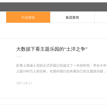
行业资讯
集团要闻
大数据下看主题乐园的“土洋之争”
距离上海迪士尼的正式开园已经超过了一年的时间，早在今年
入园1000万人的目标。在国内我们也有着自己的主题游乐园
土的和世界的主题乐园在网络广告投放上，又会擦出怎样的奇
2017-10-12