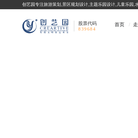
创艺园专注旅游策划,景区规划设计,主题乐园设计,儿童乐园
股票代码
首页
/
走
839684