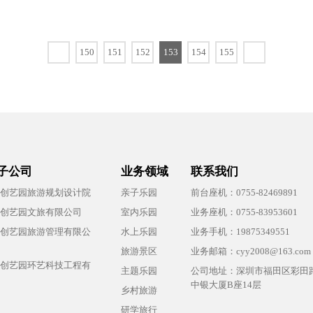
150
151
152
153
154
155
子公司
业务领域
联系我们
创艺园旅游规划设计院
亲子乐园
前台座机：0755-82469891
创艺园文旅有限公司
室内乐园
业务座机：0755-83953601
创艺园旅游管理有限公
水上乐园
业务手机：19875349551
旅游景区
业务邮箱：cyy2008@163.com
创艺园环艺科技工程有
主题乐园
公司地址：深圳市福田区彩田路
中银大厦B座14层
乡村旅游
研学旅行