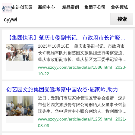
走进创艺园
新闻中心
精品案例
集团子公司
业务领域
搜索
专题
【集团快讯】肇庆市委副书记、市政府市长许晓雄
率队到创艺园文旅集团进行考察交流
2023年10月16日，肇庆市委副书记、市政府市
长许晓雄率队到创艺园文旅集团进行考察交流。
肇庆市政府副市长、肇庆新区党工委书记管伟，
肇庆市政府秘书长姚灵炎，肇庆市投资促进中心
www.szcyy.com/article/detail/1586.html
2023-
主任罗盛斌，肇庆市文广旅体局局长李卫明，肇
10-22
庆市国资委主任杨坤，
创艺园文旅集团受邀考察中国农谷·屈家岭,助力文
旅产业开发升级
近日，受荆门市屈家岭管理区管委会邀请，深圳
市创艺园文旅股份有限公司创始人及董事长钟新
球先生、华中运营中心联合创始人、肯创商业机
构董事长钟铿先生等一行组成考察团，赴中国农
www.szcyy.com/article/detail/1259.html
2021-
谷·屈家岭进行调研考察，以进一步推进双方互信
08-06
合作。 此次考察之行