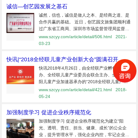
诚信—创艺园发展之基石
诚然，信也，诚信是做人之本、是经商之道、是
合作共赢的基础。 近日，创艺园文旅集团顺利通
过广东省工商局、深圳市市场监督管理局监督评
审，荣获2017年度“广东省守合同重信用企业”荣
www.szcyy.com/article/detail/506.html
2021-
誉称号，被公认为是行业中诚信履约、守法经营
03-23
的优
快讯|“2018全经联儿童产业创新大会”圆满召开
快讯2018年4月26日，由全经联产业孵化器主
办、全经联儿童产业委员会联合主办、全经联沈
阳儿童产业加速器承办的“2018全经联儿童产业
创新大会”暨全经联沈阳儿童产业加速器成立仪式
www.szcyy.com/article/detail/421.html
2018-
正式拉开序幕，为期两天。深圳市创艺园文旅股
05-24
份有限公司总裁钟新
加强制度学习 促进企业秩序规范化
加强制度学习 促进企业秩序规范化为建立“阳
光、透明、责任、担当、健康、成长”的公众企
业，提升管理水平，强化企业内控，牢记企业使