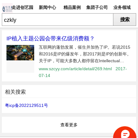
走进创艺园
新闻中心
精品案例
集团子公司
业务领域
搜索
专题
IP植入主题公园会带来亿级消费额？
互联网的蓬勃发展，催生并加热了IP。若说2015
和2016是IP的爆发年，那2017则是IP的创新年。
关于IP，可能大多数人都停留在Intellectual
Property，即知识产权上。但事实上，这是一种
www.szcyy.com/article/detail/269.html
2017-
粗糙的误解。真正意义上的IP，并不仅仅是指知
07-14
识产权，而是如图所示的综合体概念...
相关搜索
粤icp备2022129511号
查看更多