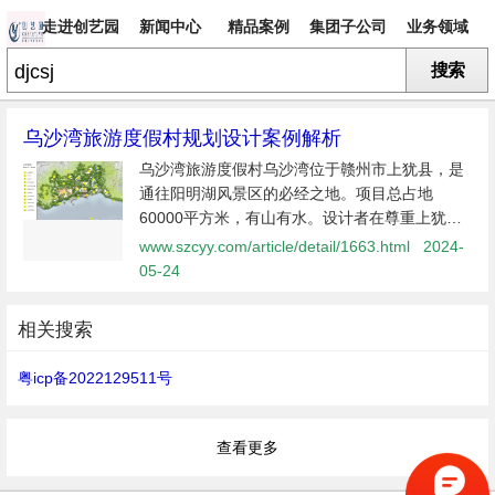
走进创艺园
新闻中心
精品案例
集团子公司
业务领域
搜索
专题
乌沙湾旅游度假村规划设计案例解析
乌沙湾旅游度假村乌沙湾位于赣州市上犹县，是
通往阳明湖风景区的必经之地。项目总占地
60000平方米，有山有水。设计者在尊重上犹县
当地文化和民俗的基础上进行规划设计，秉持以
www.szcyy.com/article/detail/1663.html
2024-
度假为核心，以保护生态环境为本，以客家文化
05-24
为依托的设计理念，为游客及当地居
相关搜索
粤icp备2022129511号
查看更多