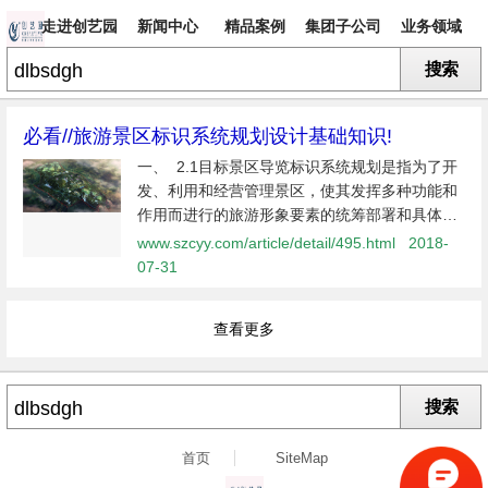
走进创艺园
新闻中心
精品案例
集团子公司
业务领域
搜索
专题
必看//旅游景区标识系统规划设计基础知识!
一、 2.1目标景区导览标识系统规划是指为了开
发、利用和经营管理景区，使其发挥多种功能和
作用而进行的旅游形象要素的统筹部署和具体安
排。应以树立景区高档次、高质量服务形象，创
www.szcyy.com/article/detail/495.html
2018-
造景区和谐的游览与休闲环境，为游客提供人性
07-31
化服务，加强景区与
查看更多
搜索
首页
SiteMap