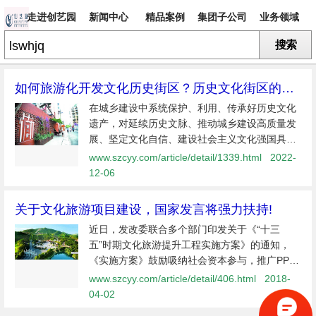
走进创艺园
新闻中心
精品案例
集团子公司
业务领域
搜索
专题
如何旅游化开发文化历史街区？历史文化街区的旅
游规划开发要点
在城乡建设中系统保护、利用、传承好历史文化
遗产，对延续历史文脉、推动城乡建设高质量发
展、坚定文化自信、建设社会主义文化强国具有
重要意义。 文化历史街区就是其中不可或缺的一
www.szcyy.com/article/detail/1339.html
2022-
部分！ 近年来，北海市持续加强街区改造工程的
12-06
实施，加大对保护性建
关于文化旅游项目建设，国家发言将强力扶持!
近日，发改委联合多个部门印发关于《“十三
五”时期文化旅游提升工程实施方案》的通知，
《实施方案》鼓励吸纳社会资本参与，推广PPP
模式，对没有回报率或回报率极低的公益性、基
www.szcyy.com/article/detail/406.html
2018-
础性设施建设，发改委统筹安排中央预算内投
04-02
资。《实施方案》明确了中央投资补助标...