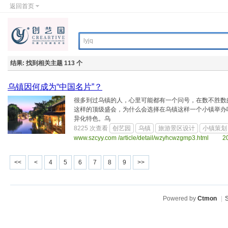
返回首页
结果:
找到相关主题 113 个
乌镇因何成为“中国名片”？
很多到过乌镇的人，心里可能都有一个问号，在数不胜数
这样的顶级盛会，为什么会选择在乌镇这样一个小镇举办
异化特色。乌
8225 次查看
创艺园
乌镇
旅游景区设计
小镇策划
www.szcyy.com /article/detail/wzyhcwzgmp3.html 2
4
5
6
7
8
9
Powered by
Ctmon
|
S