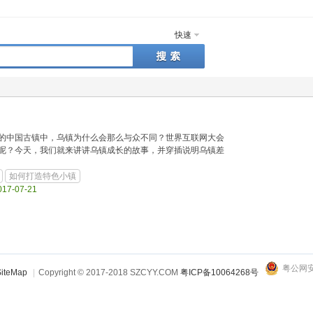
快速
的中国古镇中，乌镇为什么会那么与众不同？世界互联网大会
呢？今天，我们就来讲讲乌镇成长的故事，并穿插说明乌镇差
如何打造特色小镇
017-07-21
粤公网安备
iteMap
|
Copyright © 2017-2018 SZCYY.COM
粤ICP备10064268号