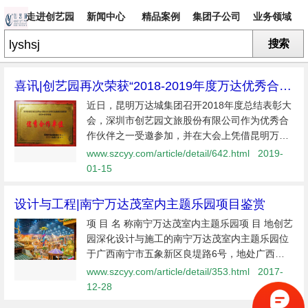
走进创艺园
新闻中心
精品案例
集团子公司
业务领域
搜索
专题
喜讯|创艺园再次荣获“2018-2019年度万达优秀合作
单位”殊荣
近日，昆明万达城集团召开2018年度总结表彰大
会，深圳市创艺园文旅股份有限公司作为优秀合
作伙伴之一受邀参加，并在大会上凭借昆明万达
城项目荣获“2018-2019年度优秀合作单
www.szcyy.com/article/detail/642.html
2019-
位”及“2018年度先进施工单位”殊荣。201
01-15
设计与工程|南宁万达茂室内主题乐园项目鉴赏
项 目 名 称南宁万达茂室内主题乐园项 目 地创艺
园深化设计与施工的南宁万达茂室内主题乐园位
于广西南宁市五象新区良堤路6号，地处广西城
南沿江核心、南宁东扩发展轴线上，北达风岭
www.szcyy.com/article/detail/353.html
2017-
南，西接五象新区，东连龙岗片区。南宁万达茂
12-28
的建