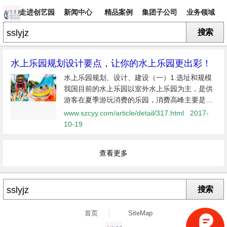
走进创艺园
新闻中心
精品案例
集团子公司
业务领域
搜索
专题
水上乐园规划设计要点，让你的水上乐园更出彩！
水上乐园规划、设计、建设（一）1.选址和规模
我国目前的水上乐园以室外水上乐园为主，是供
游客在夏季游玩消费的乐园，消费高峰主要是
七、八两个月。无论经营者怎么努力，错过了
www.szcyy.com/article/detail/317.html
2017-
七、八两个月黄金期再努力也徒劳了；许多投资
10-19
者都以广州长隆水上乐园为楷
查看更多
搜索
首页
SiteMap