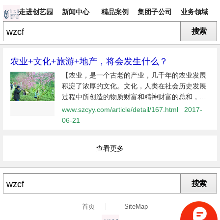
走进创艺园
新闻中心
精品案例
集团子公司
业务领域
搜索
专题
农业+文化+旅游+地产，将会发生什么？
【农业，是一个古老的产业，几千年的农业发展
积淀了浓厚的文化。文化，人类在社会历史发展
过程中所创造的物质财富和精神财富的总和，特
指精神财富。农业与文化自古以来息息关联，相
www.szcyy.com/article/detail/167.html
2017-
辅相成。现今随着旅游和地产两大行业的不断发
06-21
展，以旅游吸引物及其配套服务设施...
查看更多
搜索
首页
SiteMap