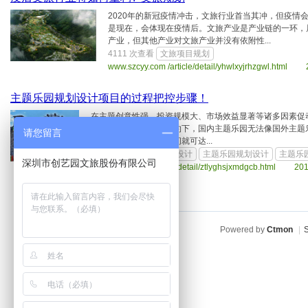
2020年的新冠疫情冲击，文旅行业首当其冲，但疫情
是现在，会体现在疫情后。文旅产业是产业链的一环，
产业，但其他产业对文旅产业并没有依附性...
4111 次查看
文旅项目规划
www.szcyy.com /article/detail/yhwlxyjrhzgwl.html
主题乐园规划设计项目的过程把控步骤！
在主题创意性强、投资规模大、市场效益显著等诸多因素促动
而，在各种客观条件制约下，国内主题乐园无法像国外主题
请您留言
主题乐园的项目研究时间就可达...
8248 次查看
主题乐园设计
主题乐园规划设计
主题乐
深圳市创艺园文旅股份有限公司
www.szcyy.com /article/detail/ztlyghsjxmdgcb.html 20
Powered by
Ctmon
|
S