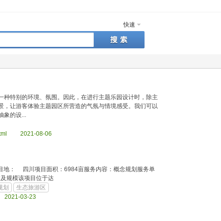
快速
一种特别的环境、氛围。因此，在进行主题乐园设计时，除主
景，让游客体验主题园区所营造的气氛与情境感受。我们可以
的设...
yx.html 2021-08-06
项目地： 四川项目面积：6984亩服务内容：概念规划服务单
置及规模该项目位于达
规划
生态旅游区
ml 2021-03-23