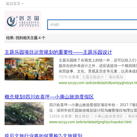
返回首页
结果:
找到相关主题 4 个
主题乐园项目运营规划的重要性——主题乐园设计
主题乐园除了在视觉上的统一外，还可以给人们
题存在的外表设计之外，还应该提供一个模拟情
依照故事、文化、景观及历史等元素，以具体或抽象
7379 次查看
主题乐园设计
项目规划
www.szcyy.com /article/detail/ztlyxmyyghdz
概念规划|四川欢喜坪—小康山旅游度假区
四川欢喜坪—小康山旅游度假区项目年份： 2017-7
位：深圳市创艺园旅游规划设计院鸟瞰图项目地理位
11616 次查看
概念规划
小康山旅游度假区
项目
www.szcyy.com /article/detail/gngh|schxpxksl.ht
疫后文旅行业将如何重构?-文旅规划