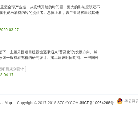
会重塑全球产业链，从疫情开始的时间看，更大的影响应该还不
属于娱乐消费内容的提供者。总体上看，该产业能够串联其他
 2020-03-27
下，主题乐园项目建设也逐渐迎来“普及化”的发展方向。然
乐园一般有着充裕的研究设计、施工建设时间周期。一般国外
园项目规划设计
18-04-17
粤公网安备
iteMap
|
Copyright © 2017-2018 SZCYY.COM
粤ICP备10064268号