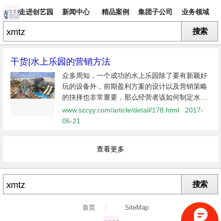
走进创艺园
新闻中心
精品案例
集团子公司
业务领域
搜索
专题
干货|水上乐园的营销方法
众多周知，一个成功的水上乐园除了要有新颖好
玩的设备外，前期盈利方案的设计以及营销策略
的抉择也非常重要，那么经营者该如何制定水上
乐园营销策略，使之带来意想不到的收益呢？1.
www.szcyy.com/article/detail/178.html
2017-
找准市场定位以及独特卖点市场定位及独特卖点
06-21
决定了消
查看更多
搜索
首页
SiteMap