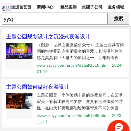
走进创艺园
新闻中心
精品案例
集团子公司
业务领域
搜索
专题
主题公园规划设计之沉浸式夜游设计
（图源：世界之窗微信公众号） 主题公园具有鲜
明的特性受到许多消费者的喜爱，其沉浸的体验
感是其具有巨大魅力的原因之一。近年随着夜经
济的兴起，如何营造主题公园沉浸式夜游体验的
www.szcyy.com/article/detail/1618.html
2024-
良好环境氛围成为业内许多学者重点研究的
01-10
主题公园如何做好夜游设计
主题公园是一个体验感丰富的多元空间，在艺术
审美上有着比较高的要求，并具有沉浸体验的特
性，在白天和夜晚都能给游客带来不同的惊喜。
因白天与夜晚时段不同，夜晚相较于白天来说一
www.szcyy.com/article/detail/1599.html
2023-
些体验产品的项目会有一定限制，那主题公园该
11-13
如何打造夜游产品，做好夜游项目的...