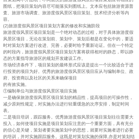
图纸，把项目策划内容尽可能落实到图纸上。文本应包括旅游资源普
査、旅游市场调査、旅游度假风景区项目策划、技术经济分析等内
容。
(2)旅游度假风景区项目策划方案的修改和实施阶段
旅游度假风景区项目策划是一个绝对动态的过程，对于具体旅游度假
风景区项目，无论在策划前、策划中、策划后都是在变化中的，要适
时对策划方案进行改进、完善，必要时给予重新论证。但在一个特定
的时段内，旅游度假风景区项目策划方案将获得相对的静态，即以静
态的方案指导旅游区的规划开发建设工作。
市场经济条件下，项目策划的最终形式应该是提出一个比较适合于进
行投资的项目为好。优秀的旅游度假风景区项目应从与编制单位、政
府、投资商以及社区的关系来确保项目
的有效实施。
①编制单位与旅游度假风景区项目实施
一是确保旅游度假风景区项目策划的精品性，提高项目的可操作性，
减少原则性规定，对实施办法进行轻重缓急的次序安排，制定时间
表。
二是项目培训，跟踪服务。优秀旅游度假风景区项目策划往往需要大
投入，如何使项目实施是项目策划应注意的一个重要方面，具有充分
的信心是关键，策划者要实施策划中的思想，就要对实施者进行必要
的培训，并对实施跟踪服务。这既是对策划实施的保障,亦是对策划结