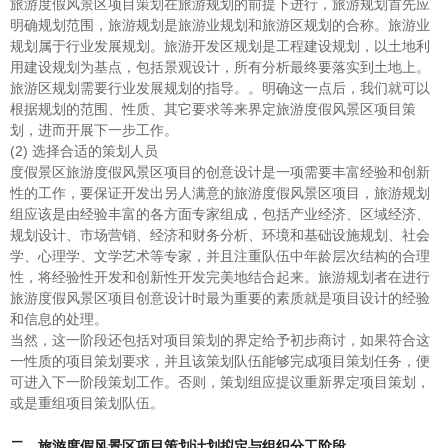
旅游度假风景区项目策划在旅游规划的前提下进行，旅游规划首先应
明确规划范围，旅游规划是旅游业规划和旅游区规划的合称。旅游业
规划属于行业发展规划。旅游开发区规划是工程建设规划，以土地利
用建设规划为基点，包括景观设计，所有分析最终要落实到土地上。
旅游区规划需要行业发展规划的指导。。明确这一点后，我们就可以
根据规划的范围、性质、其它要求等来界定旅游度假风景区项目策
划，进而开展下一步工作。
(2) 选择合适的策划人员
度假景区旅游度假风景区项目的创意设计是一项需要丰富经验和创新
性的工作，要保证开发出另人满意的旅游度假风景区项目，旅游规划
组应该是由经验丰富的各方面专家组成，包括产业经济、区域经济、
规划设计、市场营销、经济和财务分析、环境和基础设施规划、社会
学、心理学、文学艺术等专家，并且注重队伍中年龄层次结构的合理
性，将经验性开发和创新性开发完美地结合起来。旅游规划者在进行
旅游度假风景区项目创意设计时最为重要的素质就是项目设计的经验
和信息的处理。
当然，这一阶段还包括对项目策划的界定给予初步商讨，如果符合这
一性质的项目策划要求，并且该策划队伍能够完成项目策划任务，便
可进入下一阶段策划工作。否则，策划组应提议重新界定项目策划，
或是重组项目策划队伍。
二、旅游度假风景区项目策划计划拟定与组织分工阶段