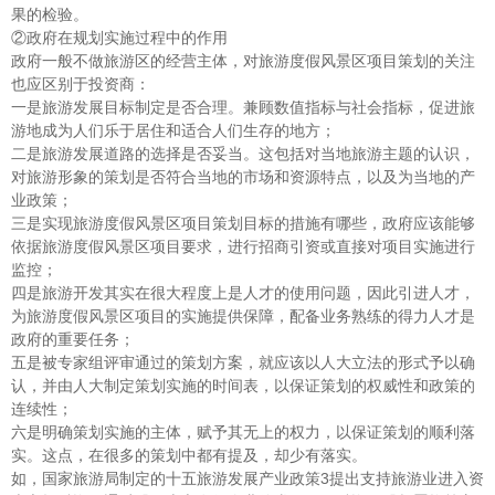
果的检验。
②政府在规划实施过程中的作用
政府一般不做旅游区的经营主体，对旅游度假风景区项目策划的关注
也应区别于投资商：
一是旅游发展目标制定是否合理。兼顾数值指标与社会指标，促进旅
游地成为人们乐于居住和适合人们生存的地方；
二是旅游发展道路的选择是否妥当。这包括对当地旅游主题的认识，
对旅游形象的策划是否符合当地的市场和资源特点，以及为当地的产
业政策；
三是实现旅游度假风景区项目策划目标的措施有哪些，政府应该能够
依据旅游度假风景区项目要求，进行招商引资或直接对项目实施进行
监控；
四是旅游开发其实在很大程度上是人才的使用问题，因此引进人才，
为旅游度假风景区项目的实施提供保障，配备业务熟练的得力人才是
政府的重要任务；
五是被专家组评审通过的策划方案，就应该以人大立法的形式予以确
认，并由人大制定策划实施的时间表，以保证策划的权威性和政策的
连续性；
六是明确策划实施的主体，赋予其无上的权力，以保证策划的顺利落
实。这点，在很多的策划中都有提及，却少有落实。
如，国家旅游局制定的十五旅游发展产业政策3提出支持旅游业进入资