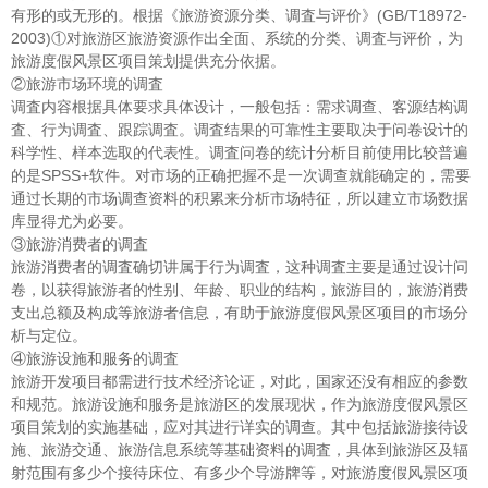
有形的或无形的。根据《旅游资源分类、调査与评价》(GB/T18972-
2003)①对旅游区旅游资源作出全面、系统的分类、调査与评价，为
旅游度假风景区项目策划提供充分依据。
②旅游市场环境的调査
调査内容根据具体要求具体设计，一般包括：需求调查、客源结构调
査、行为调査、跟踪调査。调査结果的可靠性主要取决于问卷设计的
科学性、样本选取的代表性。调査问卷的统计分析目前使用比较普遍
的是SPSS+软件。对市场的正确把握不是一次调查就能确定的，需要
通过长期的市场调查资料的积累来分析市场特征，所以建立市场数据
库显得尤为必要。
③旅游消费者的调査
旅游消费者的调査确切讲属于行为调査，这种调査主要是通过设计问
卷，以获得旅游者的性别、年龄、职业的结构，旅游目的，旅游消费
支出总额及构成等旅游者信息，有助于旅游度假风景区项目的市场分
析与定位。
④旅游设施和服务的调査
旅游开发项目都需进行技术经济论证，对此，国家还没有相应的参数
和规范。旅游设施和服务是旅游区的发展现状，作为旅游度假风景区
项目策划的实施基础，应对其进行详实的调查。其中包括旅游接待设
施、旅游交通、旅游信息系统等基础资料的调査，具体到旅游区及辐
射范围有多少个接待床位、有多少个导游牌等，对旅游度假风景区项