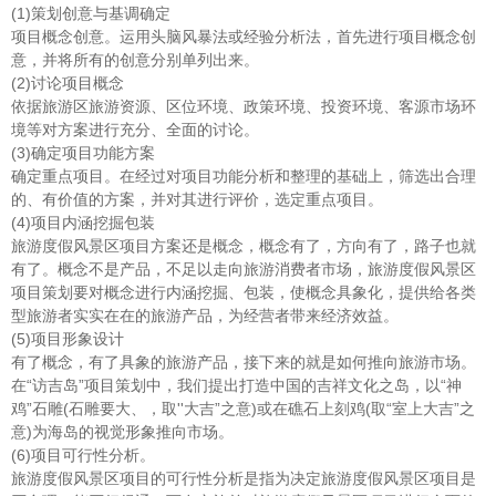
(1)策划创意与基调确定
项目概念创意。运用头脑风暴法或经验分析法，首先进行项目概念创
意，并将所有的创意分别单列出来。
(2)讨论项目概念
依据旅游区旅游资源、区位环境、政策环境、投资环境、客源市场环
境等对方案进行充分、全面的讨论。
(3)确定项目功能方案
确定重点项目。在经过对项目功能分析和整理的基础上，筛选出合理
的、有价值的方案，并对其进行评价，选定重点项目。
(4)项目内涵挖掘包装
旅游度假风景区项目方案还是概念，概念有了，方向有了，路子也就
有了。概念不是产品，不足以走向旅游消费者市场，旅游度假风景区
项目策划要对概念进行内涵挖掘、包装，使概念具象化，提供给各类
型旅游者实实在在的旅游产品，为经营者带来经济效益。
(5)项目形象设计
有了概念，有了具象的旅游产品，接下来的就是如何推向旅游市场。
在“访吉岛”项目策划中，我们提出打造中国的吉祥文化之岛，以“神
鸡”石雕(石雕要大、，取''大吉”之意)或在礁石上刻鸡(取“室上大吉”之
意)为海岛的视觉形象推向市场。
(6)项目可行性分析。
旅游度假风景区项目的可行性分析是指为决定旅游度假风景区项目是