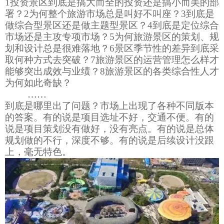
1
投资景区到底是搞大而全的投资还是搞小而美的部
署？
2
为何整个旅游市场总是叫好不叫座？
3
到底是
做综合型景区还是做主题型景区？
4
到底是定位综合
市场还是主攻专项市场？
5
为何旅游景区的策划、规
划和设计总是很难落地？
6
景区季节性的差异到底采
取何种方式去突破？
7
旅游景区的运营管理怎么样才
能够突出成效与业绩？
8
旅游景区的各类综合性人才
为何如此奇缺？
……
到底是哪里出了问题？市场上出现了各种不同版本
的答案。有的说是项目选址不好，交通不便。有的
说是项目策划没有做好，没有亮点。有的说是总体
规划做的不行，深度不够。有的说是后续设计没跟
上，毫无特色。