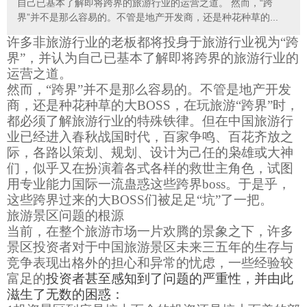
自己已基本了解即将跨界的旅游行业的运营之道。 然而，“跨
界”并不是那么容易的。不管是地产开发商，还是种花种草的...
许多非旅游行业的老板都将投身于旅游行业视为“跨
界”，并认为自己已基本了解即将跨界的旅游行业的
运营之道。
然而，“跨界”并不是那么容易的。不管是地产开发
商，还是种花种草的大
BOSS
，在玩旅游“跨界”时，
都必须了解旅游行业的特殊铁律。但在中国旅游行
业已经进入春秋战国时代，百家争鸣、百花齐放之
际，各路以策划、规划、设计为己任的枭雄或大神
们，似乎又在扮演着各式各样的救世主角色，试图
用专业能力国际一流蛊惑这些跨界
boss
。于是乎，
这些跨界过来的大
BOSS
们被足足“坑”了一把。
旅游景区问题的根源
当前，在整个旅游市场一片欢腾的景象之下，许多
景区投资者对于中国旅游景区未来三五年的生存与
竞争表现出格外的担心和异常的忧虑，一些经验较
富足的
投资者甚至感知到了问题的严重性，并由此
滋生了无数的困惑：