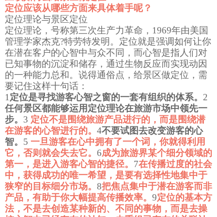
定位应该从哪些方面来具体着手呢？
定位理论与景区定位
定位理论，号称第三次生产力革命，
1969
年由美国
管理学家杰克
?
特劳特发明。定位就是强调如何让你
在潜在客户的心智中与众不同，而心智是指人们对
已知事物的沉淀和储存，通过生物反应而实现动因
的一种能力总和。说得通俗点，给景区做定位，需
要记住这样十句话：
1
定位是寻找游客心智之窗的一套有组织的体系。
2
任何景区都能够运用定位理论在旅游市场中领先一
步。
3
定位不是围绕旅游产品进行的，而是围绕潜
在游客的心智进行的。
4
不要试图去改变游客的心
智。
5
一旦游客在心中拥有了一个词，你就得利用
它，否则就会失去它。
6
成为旅游界某个细分领域的
第一，是进入游客心智的捷径。
7
在传播过度的社会
中，获得成功的唯一希望，是要有选择性地集中于
狭窄的目标细分市场。
8
把焦点集中于潜在游客而非
产品，有助于你大幅提高传播效率。
9
定位的基本方
法，不是去创造某种新的、不同的事物，而是去操