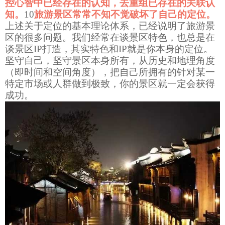
控心智中已经存在的认知，去重组已存在的关联认
知。
10
旅游景区常常不知不觉破坏了自己的定位。
上述关于定位的基本理论体系，已经说明了旅游景
区的很多问题。我们经常在谈景区特色，也总是在
谈景区
IP
打造，其实特色和
IP
就是你本身的定位。
坚守自己，坚守景区本身所有，从历史和地理角度
（即时间和空间角度），把自己所拥有的针对某一
特定市场或人群做到极致，你的景区就一定会获得
成功。