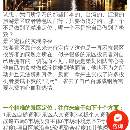
试想，我们所学习的那些日本的、台湾的、江浙的
旅游景区或者特色民宿等，只要做得好的，哪一个
不是做到了精准定位，哪一个不是把自己做到了极
致？
景区定位的实现路径
旅游景区靠什么来进行定位？这也是一直困扰景区
投资者的问题之所在。似乎很多的景区投资者对自
己所拥有的一切视而不见，即便是策划团队苦心将
他自己的食材做成珍馐端到他面前，他也不为之所
动并且无法辨别真伪。反而，拿来主义成了许多投
机者屡试不爽的“良药”，省去了自己百炼成钢所需
要花费的心血和热情。
一个精准的景区定位，往往来自于如下十个方面：
1
景区自然资源
2
景区人文资源
3
老板个人资源
4
企业
战略布局
5
市场投资主体
6
市场环境氛围
7
行业景气
程度
8
项目区域沿革
9
资源聚合程度
10
其他诱导因素