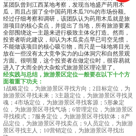
某团队曾到江西某地考察，发现当地盛产药用木
瓜，而且占据了全中国药用木瓜
70%
的市场份额。
经过仔细考察和调研，该团队认为药用木瓜就是旅
游项目的核心卖点，并提出了当地，所有旅游要素
全部围绕这一主题来进行极致主体化打造。然而，
投资者听此建议，却认为木瓜卖点早已司空见惯，
不能做该项目的核心吸引物，而只是一味地将目光
放在一些没有太大竞争实力的山体洞穴和自然景观
方面。很明显，这个投资者在做定位时，很容易就
进入了大而全的大杂烩式旅游景区理论里了。
经实践与总结，旅游景区定位一般要在以下十个方
面着重下功夫：
1
战略定位，为旅游景区寻找方向；
2
目标定位，为
旅游景区寻找未来；
3
主题定位，为旅游景区寻找灵
魂；
4
市场定位，为旅游景区寻找客源；
5
形象定
位，为旅游景区寻找气场；
6
管理定位，为旅游景区
寻找模式；
7
服务定位，为旅游景区寻找软体；
8
产
品定位，为旅游景区寻找卖点；
9
人员定位，为旅游
景区寻找主人；
10
营销定位，为旅游景区寻找出