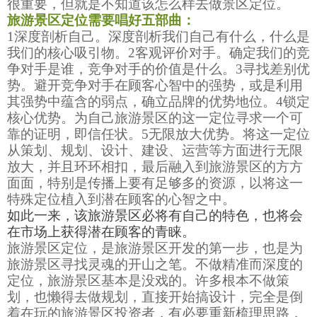
很重要，但就是不知道该怎么样去做景区定位。
旅游景区定位需要唱好五部曲：
1
深度剖析自己。深度剖析我们自己有什么，什么是
我们的核心吸引物。
2
客观评价对手。确定我们的竞
争对手是谁，竞争对手的价值是什么。
3
寻找差别优
势。避开竞争对手在顾客心智中的强势，或是利用
其强势中蕴含的弱点，确立品牌的优势地位。
4
锁定
核心优势。为自己旅游景区的这一定位寻求一个可
靠的证明，即信任状。
5
无限放大优势。将这一定位
从策划、规划、设计、建设、运营等方面进行无限
放大，并且环环相扣，最后融入到旅游景区的方方
面面，特别是传播上要有足够多的资源，以将这一
特殊定位植入到潜在顾客的心智之中。
如此一来，该旅游景区必将有自己的特色，也将会
在市场上获得潜在顾客的青睐。
旅游景区定位，是旅游景区开发的第一步，也是为
旅游景区寻找灵魂的开山之笔。不做精准而深度的
定位，旅游景区基本是没戏的。许多根本不做策
划，也懒得去做规划，直接开始搞设计，完全是倒
着在玩的旅游景区投资者，有必要重新梳理思路，