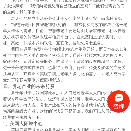
子女添麻烦”、“我们两老也想有自己独立的空间”、“他们也需要他们
的空间，我们不参与”……
老人们的独立生活势必会让子女们变的十分不安，而这种情况
下，
“智慧养老
+
科技智能”就很好的，且非常切实有效的解决了这一老
年人群体的需求。目前，智慧养老主要还是面向居家养老、社区养老
及机构养老的传感网系统与信息平台，并在此基础上提供实时、快
捷、高效、低成本的物联化、互联化、智能化养老服务。
我国在运用
“智慧
+
科技”的养老模式才刚刚开始，而日本在
2013
年
变早早的把养老重点放在了科技上面，通过科技技术实现远程监测、
家政服务、定时定位等服务，构建了一个智能的没有围墙的养老院。
这一样养老方式在国内，也获得了政府、行业、公众及媒体的广泛关
注与认可，它真正的实现了满足老年人多元化的需求，让老人充分享
受到了物联网带来的便捷和舒适。
四、
养老产业的未来前景
几千年以来，我国都处在少儿人口超过老年人人口的社会，而随
着现今科学医疗的进步、经济环境的提升等，老年人人口的数量将会
越来越大。有人说，养老产业在不久的将来会替代传统房地产业，成
为新的超级大产业，这样的说法是不是正确，我们可以从国外的几个
经典案例来思考一下。
1、
美国太阳城中心
美国养老产业是起的非常早的，美国太阳城中心是美国著名的退