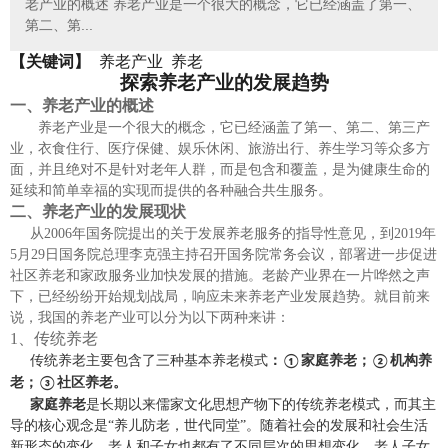
老产业的概述 养老产业是一个很大的概念，它已经涵盖了第一、
第二、第...
【关键词】
养老产业
养老
探索养老产业的发展趋势
一、
养老产业的概述
养老产业是一个很大的概念，它已经涵盖了第一、第二、第三产
业，衣食住行、医疗保健、娱乐休闲、旅游出行、养生学习等众多方
面，并且绝对不是针对老年人群，而是包含和覆盖，是为健康生命的
延续和简单幸福的实现而提供的各种融合共生服务。
二、
养老产业的发展现状
从
2006
年国务院提出的关于发展养老服务的指导性意见，到
2019
年
5
月
29
日国务院总理李克强主持召开国务院常务会议，部署进一步促进
社区养老和家政服务业加快发展的措施。老龄产业界在一片哗然之声
下，已经纷纷开始规划战局，响应未来养老产业发展趋势。就目前来
说，我国的养老产业可以分为以下两种来讲：
1、
传统养老
传统养老主要包含了三种基本养老模式
：
家庭养老；
机构养
①
②
老；
社区养老。
③
家庭养老
是长期以来儒家文化思想产物下的传统养老模式，而其主
导的核心观念是
“养儿防老，世代同堂”。随着社会的发展和社会生活
新形态的变化，老人和子女也都有了不同层次的思想变化，老人子女