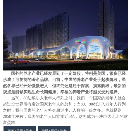
国外的养老产业已经发展到了一定阶段，特别是美国，很多已经
形成了可复制的著名品牌。目前，中国的养老产业处于起步阶段，虽
然各界已经开始慢慢进入，但终究还是处于探索、摸索阶段，最新的
观点是能够实现生命长期健康、幸福的养老产业将越发受到追捧。
当
70
、
80
陆续步入老年人行列之时，我们一个国家的老年人就会
超过全世界所有发达国家老年人的总和；当
80
、
90
都进入老年人行列
之时，我们国家的老年人将会超过少儿人数的一倍之多。也就是到
2050
年左右，我国的老年人口将接近
5
亿，这将成为一块巨大无比的财
富蛋糕。
康养+田园+养老
旅游+研学+养老