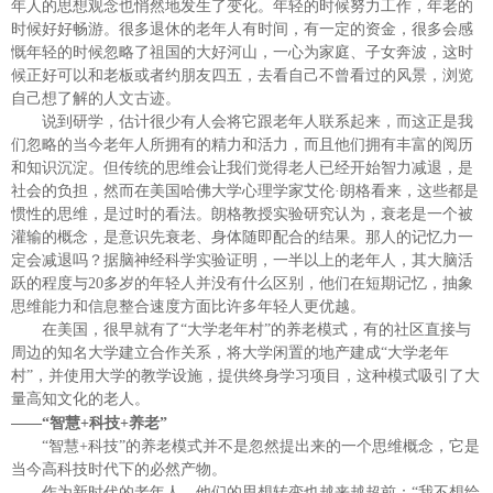
年人的思想观念也悄然地发生了变化。年轻的时候努力工作，年老的
时候好好畅游。很多退休的老年人有时间，有一定的资金，很多会感
慨年轻的时候忽略了祖国的大好河山，一心为家庭、子女奔波，这时
候正好可以和老板或者约朋友四五，去看自己不曾看过的风景，浏览
自己想了解的人文古迹。
说到研学，估计很少有人会将它跟老年人联系起来，而这正是我
们忽略的当今老年人所拥有的精力和活力，而且他们拥有丰富的阅历
和知识沉淀。但传统的思维会让我们觉得老人已经开始智力减退，是
社会的负担，然而在美国哈佛大学心理学家艾伦
·朗格看来，这些都是
惯性的思维，是过时的看法。朗格教授实验研究认为，衰老是一个被
灌输的概念，是意识先衰老、身体随即配合的结果。那人的记忆力一
定会减退吗？据脑神经科学实验证明，一半以上的老年人，其大脑活
跃的程度与
20
多岁的年轻人并没有什么区别，他们在短期记忆，抽象
思维能力和信息整合速度方面比许多年轻人更优越。
在美国，很早就有了
“大学老年村”的养老模式，有的社区直接与
周边的知名大学建立合作关系，将大学闲置的地产建成“大学老年
村”，并使用大学的教学设施，提供终身学习项目，这种模式吸引了大
量高知文化的老人。
——“智慧
+
科技
+
养老”
“智慧
+
科技”的养老模式并不是忽然提出来的一个思维概念，它是
当今高科技时代下的必然产物。
作为新时代的老年人，他们的思想转变也越来越超前：
“我不想给