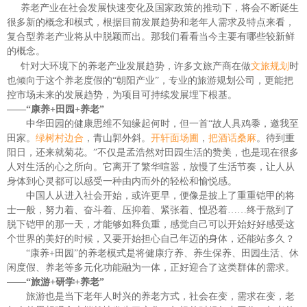
养老产业在社会发展快速变化及国家政策的推动下，将会不断诞生
很多新的概念和模式，根据目前发展趋势和老年人需求及特点来看，
复合型养老产业将从中脱颖而出。那我们看看当今主要有哪些较新鲜
的概念。
针对大环境下的养老产业发展趋势，许多文旅产商在做
文旅规划
时
也倾向于这个养老度假的“朝阳产业”，专业的旅游规划公司，更能把
控市场未来的发展趋势，为项目可持续发展埋下根基。
——“康养
+
田园
+
养老”
中华田园的健康思维不知缘起何时，但一首
“故人具鸡黍，邀我至
田家。
绿树村边合
，青山郭外斜。
开轩面场圃
，
把酒话桑麻
。待到重
阳日，还来就菊花。
”不仅是孟浩然对田园生活的赞美，也是现在很多
人对生活的心之所向。它离开了繁华喧嚣，放慢了生活节奏，让人从
身体到心灵都可以感受一种由内而外的轻松和愉悦感。
中国人从进入社会开始，或许更早，便像是披上了重重铠甲的将
士一般，努力着、奋斗着、压抑着、紧张着、惶恐着
……终于熬到了
脱下铠甲的那一天，才能够如释负重，感觉自己可以开始好好感受这
个世界的美好的时候，又要开始担心自己年迈的身体，还能站多久？
“康养
+
田园”的养老模式是将健康疗养、养生保养、田园生活、休
闲度假、养老等多元化功能融为一体，正好迎合了这类群体的需求。
——“旅游
+
研学
+
养老”
旅游也是当下老年人时兴的养老方式，社会在变，需求在变，老