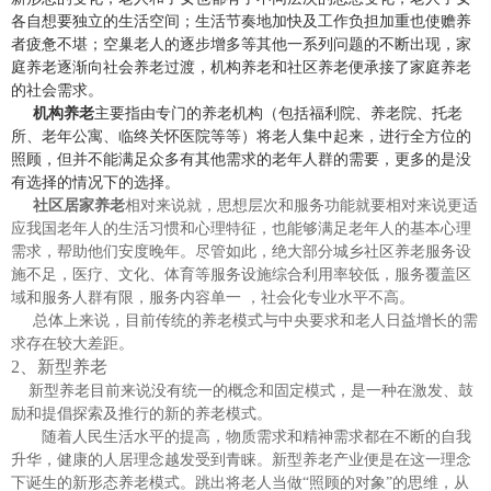
各自想要独立的生活空间；生活节奏地加快及工作负担加重也使赡养
者疲惫不堪；空巢老人的逐步增多等其他一系列问题的不断出现，家
庭养老逐渐向社会养老过渡，机构养老和社区养老便承接了家庭养老
的社会需求。
机构养老
主要指由专门的养老机构（包括福利院、养老院、托老
所、老年公寓、临终关怀医院等等）将老人集中起来，进行全方位的
照顾，但并不能满足众多有其他需求的老年人群的需要，更多的是没
有选择的情况下的选择。
社区居家养老
相对来说就，思想层次和服务功能就要相对来说更适
应我国老年人的生活习惯和心理特征，也能够满足老年人的基本心理
需求，帮助他们安度晚年。尽管如此，
绝大部分城乡社区养老服务设
施不足，医疗、文化、体育等服务设施综合利用率较低，服务覆盖区
域和服务人群有限，服务内容单一
，社会化专业水平不高。
总体上来说，目前传统的养老模式与中央要求和老人日益增长的需
求存在较大差距。
2、
新型养老
新型养老目前来说没有统一的概念和固定模式，是一种在激发、鼓
励和提倡探索及推行的新的养老模式。
随着人民生活水平的提高，物质需求和精神需求都在不断的自我
升华，健康的人居理念越发受到青睐。新型养老产业便是在这一理念
下诞生的新形态养老模式。跳出将老人当做
“照顾的对象”的思维，从