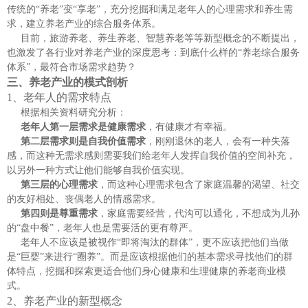
传统的“养老”变“享老”，充分挖掘和满足老年人的心理需求和养生需
求，建立养老产业的综合服务体系。
目前，旅游养老、养生养老、智慧养老等等新型概念的不断提出，
也激发了各行业对养老产业的深度思考：到底什么样的
“养老综合服务
体系”，最符合市场需求趋势？
三、
养老产业的模式剖析
1、
老年人的需求特点
根据相关资料研究分析：
老年人第一层需求是健康需求
，有健康才有幸福。
第二层需求则是自我价值需求
，刚刚退休的老人，会有一种失落
感，而这种无需求感则需要我们给老年人发挥自我价值的空间补充，
以另外一种方式让他们能够自我价值实现。
第三层的心理需求
，而这种心理需求包含了家庭温馨的渴望、社交
的友好相处、丧偶老人的情感需求。
第四则是尊重需求
，家庭需要经营，代沟可以通化，不想成为儿孙
的
“盘中餐”，老年人也是需要活的更有尊严。
老年人不应该是被视作
“即将淘汰的群体”，更不应该把他们当做
是“巨婴”来进行“圈养”。而是应该根据他们的基本需求寻找他们的群
体特点，挖掘和探索更适合他们身心健康和生理健康的养老商业模
式。
2、
养老产业的新型概念