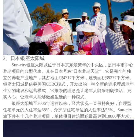
2、
日本银座太阳城
Sun-city
银座太阳城位于日本京东最繁华的中央区，是日本市中心
养老项目的典型代表。其在日本号称“日本养老天堂”，它是完全的独
立的养老产业地产，其占地面积
4717
平方米，建筑面积
39277
平方米。
银座太阳城是借鉴美国
CCRC
模式，开发出的一种全新的追求理想老年
生活的建设和运营模式，它推崇的理念是让老年人能够明朗快活、充
实内心、让老年人能够傲娇生活的一种模式。
银座太阳城至
2006
年运营以来，经营状况一直保持良好，自理型
住宅单元的入住率达
68%
，介护型住宅单位的入住率达
53%
。
Sun-city
旗下共有十几个养老项目，单体项目建筑面积最高达到
18000
平方米。