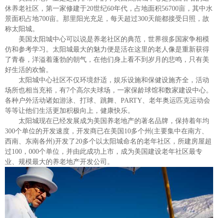
休养老社区，第一家修建于
20
世纪
60
年代，占地面积
56700
亩，其中水
景面积占地
700
亩。那里阳光充足，每天超过
300
天能都接受日照，故
称太阳城。
美国太阳城中心可以说是养老社区的典范，世界很多国家争相模
仿和参考学习。太阳城最大的魅力便是活在这里的老人像是重新获得
了青春，洋溢着蓬勃的朝气，在他们身上看不到岁月的悲鸣，只有美
好生活的欢愉。
太阳城中心社区不仅环境舒适，娱乐设施和保健设施齐全，活动
场所也相当充裕，有
7
个高尔夫球场，一家保龄球馆和数家建设中心。
各种户外活动诸如游泳、打球、跳舞、
PARTY
、老年奥运匹克运动会
等等让他们生活更加积极向上，健康快乐。
太阳城现在已经发展成为美国养老地产的著名品牌，保持着年均
300
个单位的开发速度，开发商已在美国
10
多个州
(
主要集中在南方、
西南、东南各州
)
开发了
20
多个以太阳城命名的老年社区，所建房屋超
过
100
，
000
个单位，并由此成功上市，成为美国建设老年社区最专
业、规模最大的养老地产开发公司。